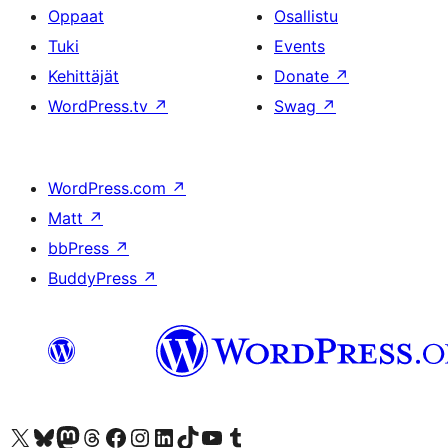
Oppaat
Osallistu
Tuki
Events
Kehittäjät
Donate
↗
WordPress.tv
↗
Swag
↗
WordPress.com
↗
Matt
↗
bbPress
↗
BuddyPress
↗
Visit our X (formerly Twitter) account
Visit our Bluesky account
Visit our Mastodon account
Visit our Threads account
Visit our Facebook page
Visit our Instagram account
Visit our LinkedIn account
Visit our TikTok account
Näytä YouTube-kanava
Visit our Tumblr account