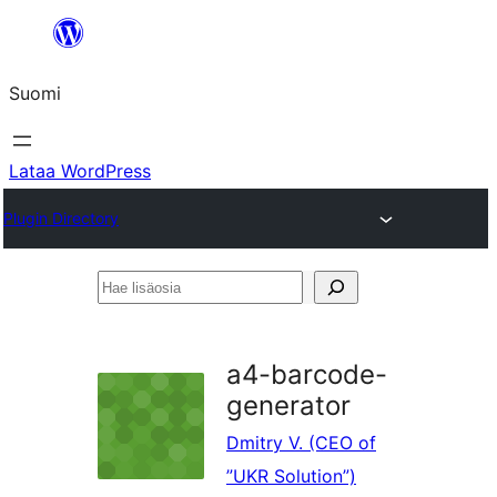
Siirry
sisältöön
Suomi
Lataa WordPress
Plugin Directory
Hae
lisäosia
a4-barcode-
generator
Dmitry V. (CEO of
”UKR Solution”)