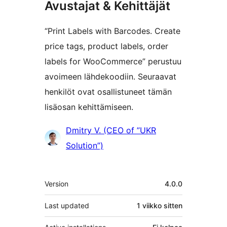
Avustajat & Kehittäjät
“Print Labels with Barcodes. Create
price tags, product labels, order
labels for WooCommerce” perustuu
avoimeen lähdekoodiin. Seuraavat
henkilöt ovat osallistuneet tämän
lisäosan kehittämiseen.
Avustajat
Dmitry V. (CEO of ”UKR
Solution”)
Metatiedot
Version
4.0.0
Last updated
1 viikko
sitten