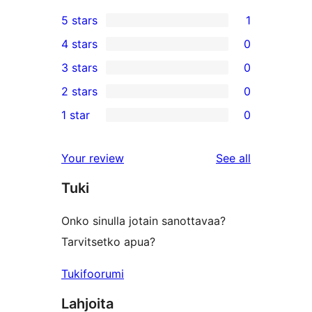
5 stars
1
1
4 stars
0
5-
0
3 stars
0
star
4-
0
2 stars
0
review
star
3-
0
1 star
0
reviews
star
2-
0
reviews
star
1-
reviews
Your review
See all
reviews
star
Tuki
reviews
Onko sinulla jotain sanottavaa?
Tarvitsetko apua?
Tukifoorumi
Lahjoita