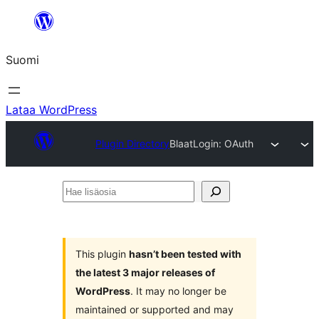
Siirry
sisältöön
Suomi
Lataa WordPress
Plugin Directory
BlaatLogin: OAuth
Hae
lisäosia
This plugin
hasn’t been tested with
the latest 3 major releases of
WordPress
. It may no longer be
maintained or supported and may