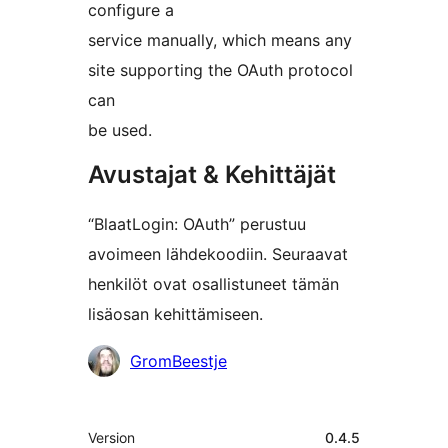
configure a
service manually, which means any
site supporting the OAuth protocol
can
be used.
Avustajat & Kehittäjät
“BlaatLogin: OAuth” perustuu
avoimeen lähdekoodiin. Seuraavat
henkilöt ovat osallistuneet tämän
lisäosan kehittämiseen.
Avustajat
GromBeestje
Metatiedot
Version
0.4.5