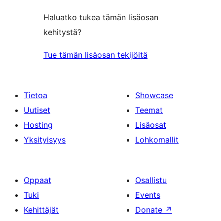
Haluatko tukea tämän lisäosan
kehitystä?
Tue tämän lisäosan tekijöitä
Tietoa
Showcase
Uutiset
Teemat
Hosting
Lisäosat
Yksityisyys
Lohkomallit
Oppaat
Osallistu
Tuki
Events
Kehittäjät
Donate
↗