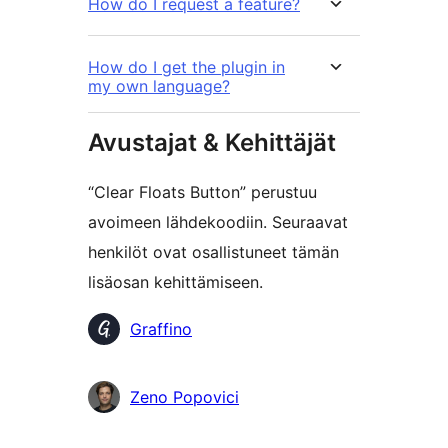
How do I request a feature?
How do I get the plugin in
my own language?
Avustajat & Kehittäjät
“Clear Floats Button” perustuu
avoimeen lähdekoodiin. Seuraavat
henkilöt ovat osallistuneet tämän
lisäosan kehittämiseen.
Avustajat
Graffino
Zeno Popovici