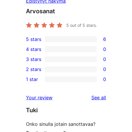
Edistynyt näkymä
Arvosanat
5
out of 5 stars.
5 stars
6
6
4 stars
0
5-
0
3 stars
0
star
4-
0
2 stars
0
reviews
star
3-
0
1 star
0
reviews
star
2-
0
reviews
star
1-
reviews
Your review
See all
reviews
star
Tuki
reviews
Onko sinulla jotain sanottavaa?