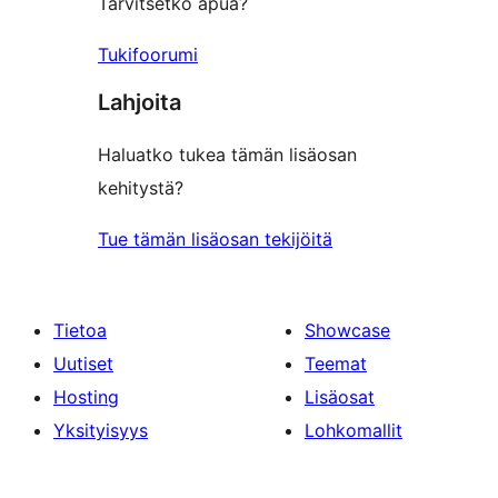
Tarvitsetko apua?
Tukifoorumi
Lahjoita
Haluatko tukea tämän lisäosan
kehitystä?
Tue tämän lisäosan tekijöitä
Tietoa
Showcase
Uutiset
Teemat
Hosting
Lisäosat
Yksityisyys
Lohkomallit