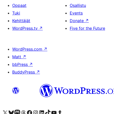
Oppaat
Osallistu
Tuki
Events
Kehittäjät
Donate
↗
WordPress.tv
↗
Five for the Future
WordPress.com
↗
Matt
↗
bbPress
↗
BuddyPress
↗
Visit our X (formerly Twitter) account
Visit our Bluesky account
Visit our Mastodon account
Visit our Threads account
Visit our Facebook page
Visit our Instagram account
Visit our LinkedIn account
Visit our TikTok account
Näytä YouTube-kanava
Visit our Tumblr account