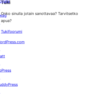
onate
Tuki
reviews
↗
Onko sinulla jotain sanottavaa? Tarvitsetko
wag
apua?
↗
Tukifoorumi
ordPress.com
↗
att
↗
bPress
↗
uddyPress
↗