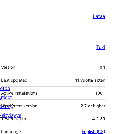
Lataa
Tuki
Metatiedot
Version
1.0.1
Last updated
11 vuotta
sitten
ietoa
Active installations
100+
utiset
osting
WordPress version
2.7 or higher
ksityisyys
Tested up to
4.2.39
Language
English (US)