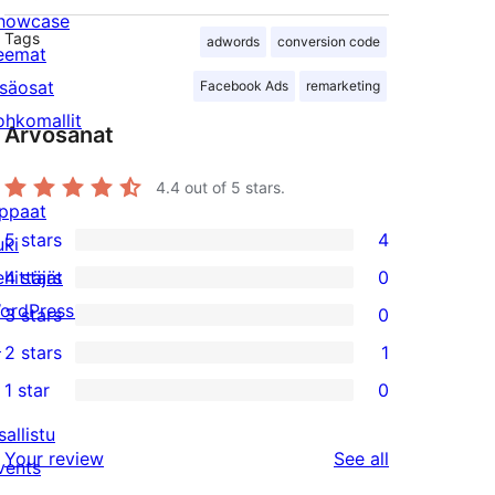
howcase
Tags
adwords
conversion code
eemat
isäosat
Facebook Ads
remarketing
ohkomallit
Arvosanat
4.4
out of 5 stars.
ppaat
5 stars
4
uki
4
ehittäjät
4 stars
0
5-
0
ordPress.tv
3 stars
0
star
4-
0
↗
2 stars
1
reviews
star
3-
1
1 star
0
reviews
star
2-
0
reviews
star
sallistu
1-
reviews
Your review
See all
review
vents
star