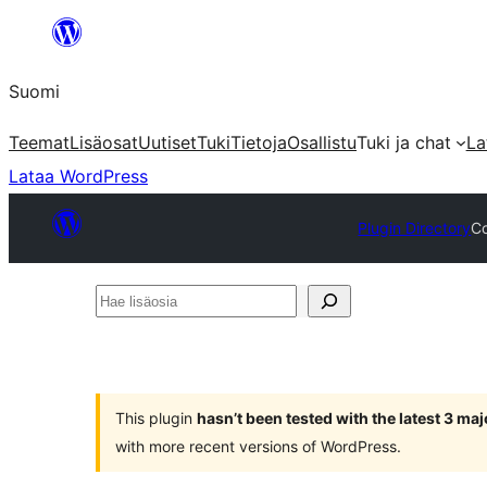
Siirry
sisältöön
Suomi
Teemat
Lisäosat
Uutiset
Tuki
Tietoja
Osallistu
Tuki ja chat
La
Lataa WordPress
Plugin Directory
C
Hae
lisäosia
This plugin
hasn’t been tested with the latest 3 ma
with more recent versions of WordPress.