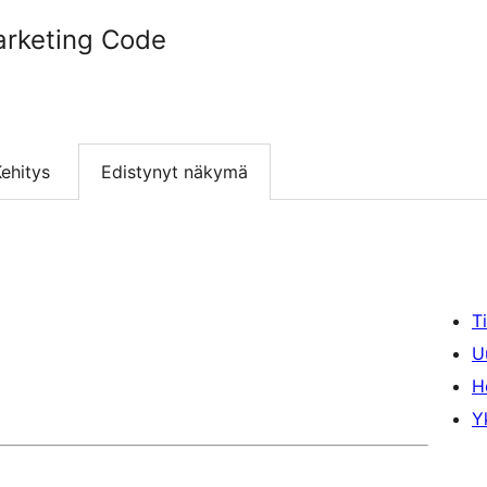
rketing Code
ehitys
Edistynyt näkymä
T
U
H
Y