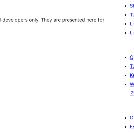
S
T
d developers only. They are presented here for
L
L
O
T
K
W
O
E