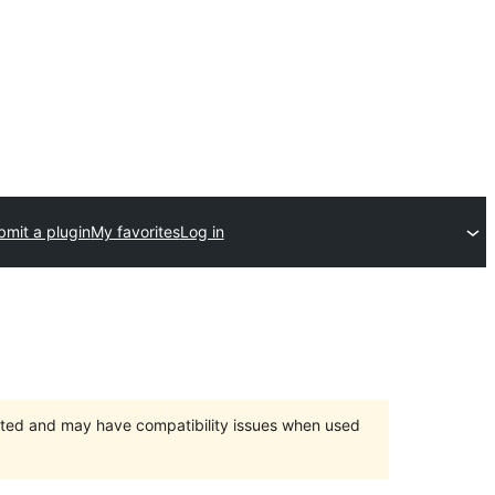
bmit a plugin
My favorites
Log in
orted and may have compatibility issues when used