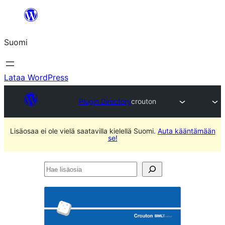
Siirry
sisältöön
Suomi
Lataa WordPress
Plugin Directory
crouton
Lisäosaa ei ole vielä saatavilla kielellä Suomi.
Auta kääntämään
se!
Hae
lisäosia