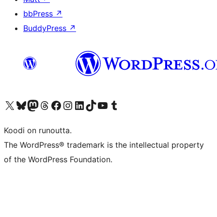
bbPress
↗
BuddyPress
↗
Visit our X (formerly Twitter) account
Visit our Bluesky account
Visit our Mastodon account
Visit our Threads account
Visit our Facebook page
Visit our Instagram account
Visit our LinkedIn account
Visit our TikTok account
Näytä YouTube-kanava
Visit our Tumblr account
Koodi on runoutta.
The WordPress® trademark is the intellectual property
of the WordPress Foundation.