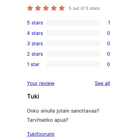
5
out of 5 stars.
5 stars
1
1
4 stars
0
5-
0
3 stars
0
star
4-
0
2 stars
0
review
star
3-
0
1 star
0
reviews
star
2-
0
reviews
star
1-
reviews
Your review
See all
reviews
star
Tuki
reviews
Onko sinulla jotain sanottavaa?
Tarvitsetko apua?
Tukifoorumi