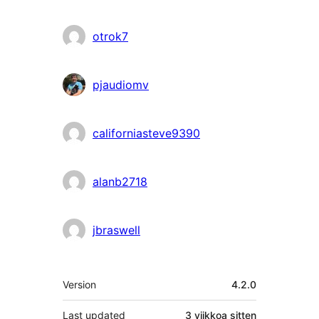
otrok7
pjaudiomv
californiasteve9390
alanb2718
jbraswell
Metatiedot
Version
4.2.0
Last updated
3 viikkoa
sitten