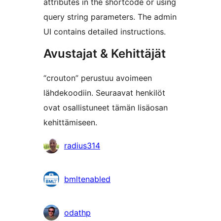
attributes in the shortcode or using
query string parameters. The admin
UI contains detailed instructions.
Avustajat & Kehittäjät
“crouton” perustuu avoimeen
lähdekoodiin. Seuraavat henkilöt
ovat osallistuneet tämän lisäosan
kehittämiseen.
Avustajat
radius314
bmltenabled
odathp