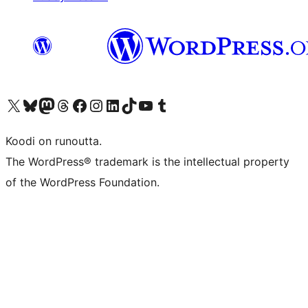
Visit our X (formerly Twitter) account
Visit our Bluesky account
Visit our Mastodon account
Visit our Threads account
Visit our Facebook page
Visit our Instagram account
Visit our LinkedIn account
Visit our TikTok account
Näytä YouTube-kanava
Visit our Tumblr account
Koodi on runoutta.
The WordPress® trademark is the intellectual property
of the WordPress Foundation.