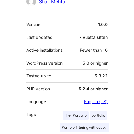
Avustajat
Shail Mehta
Metatiedot
Version
1.0.0
Last updated
7 vuotta
sitten
Active installations
Fewer than 10
WordPress version
5.0 or higher
Tested up to
5.3.22
PHP version
5.2.4 or higher
Language
English (US)
Tags
filter Portfolio
portfolio
Portfolo filtering without page refresh