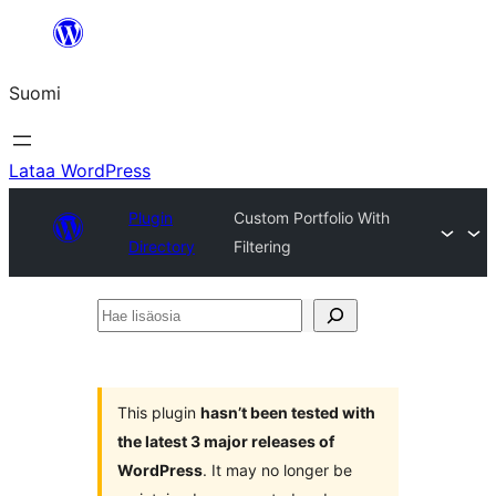
Siirry
sisältöön
Suomi
Lataa WordPress
Plugin
Custom Portfolio With
Directory
Filtering
Hae
lisäosia
This plugin
hasn’t been tested with
the latest 3 major releases of
WordPress
. It may no longer be