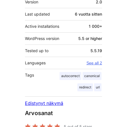
Version
2.0
Last updated
6 vuotta
sitten
Active installations
1 000+
WordPress version
5.5 or higher
Tested up to
5.5.19
Languages
See all 2
Tags
autocorrect
canonical
redirect
url
Edistynyt näkymä
Arvosanat
5
out of 5 stars.