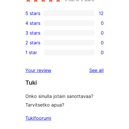
5 stars
12
12
4 stars
0
5-
0
3 stars
0
star
4-
0
2 stars
0
reviews
star
3-
0
1 star
0
reviews
star
2-
0
reviews
star
1-
reviews
Your review
See all
reviews
star
Tuki
reviews
Onko sinulla jotain sanottavaa?
Tarvitsetko apua?
Tukifoorumi