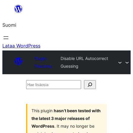
Siirry
sisältöön
Suomi
Lataa WordPress
Plugin
Disable URL Autocorrect
Directory
Guessing
Hae
lisäosia
This plugin
hasn’t been tested with
the latest 3 major releases of
WordPress
. It may no longer be