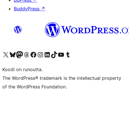
bbPress
↗
BuddyPress
↗
Visit our X (formerly Twitter) account
Visit our Bluesky account
Visit our Mastodon account
Visit our Threads account
Visit our Facebook page
Visit our Instagram account
Visit our LinkedIn account
Visit our TikTok account
Näytä YouTube-kanava
Visit our Tumblr account
Koodi on runoutta.
The WordPress® trademark is the intellectual property
of the WordPress Foundation.