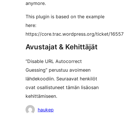
anymore.
This plugin is based on the example
here:
https://core.trac.wordpress.org/ticket/16557
Avustajat & Kehittäjät
“Disable URL Autocorrect
Guessing” perustuu avoimeen
lähdekoodiin. Seuraavat henkilöt
ovat osallistuneet tämän lisäosan
kehittämiseen.
Avustajat
haukep
Metatiedot