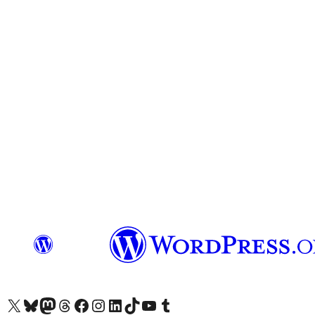
Visit our X (formerly Twitter) account
Visit our Bluesky account
Visit our Mastodon account
Visit our Threads account
Visit our Facebook page
Visit our Instagram account
Visit our LinkedIn account
Visit our TikTok account
Näytä YouTube-kanava
Visit our Tumblr account