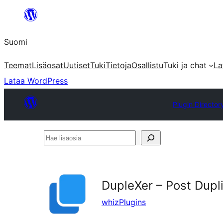
Siirry
sisältöön
Suomi
Teemat
Lisäosat
Uutiset
Tuki
Tietoja
Osallistu
Tuki ja chat
La
Lataa WordPress
Plugin Director
Hae
lisäosia
DupleXer – Post Dupl
whizPlugins