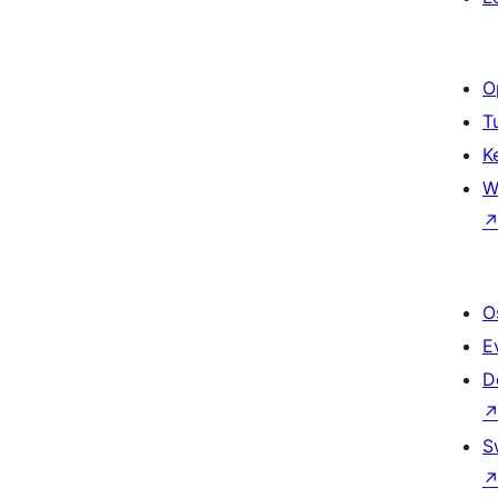
O
T
K
W
O
E
D
S