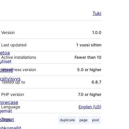
Tuki
Metatiedot
Version
1.0.0
Last updated
1 vuosi
sitten
ietoa
Active installations
Fewer than 10
utiset
osting
WordPress version
5.0 or higher
ksityisyys
Tested up to
6.8.7
PHP version
7.0 or higher
howcase
Language
English (US)
eemat
isäosat
Tags
duplicate
page
post
ohkomallit