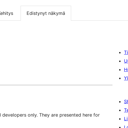
ehitys
Edistynyt näkymä
T
U
H
Y
S
T
d developers only. They are presented here for
L
L