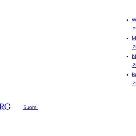
W
M
b
B
Suomi