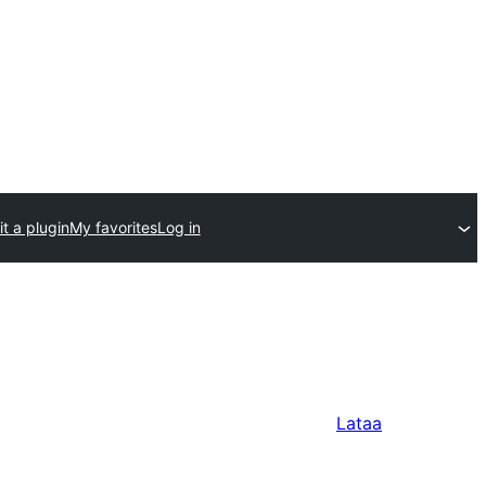
t a plugin
My favorites
Log in
Lataa