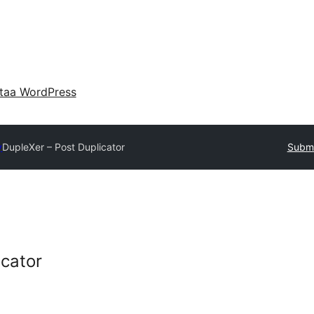
taa WordPress
y
DupleXer – Post Duplicator
Submi
icator