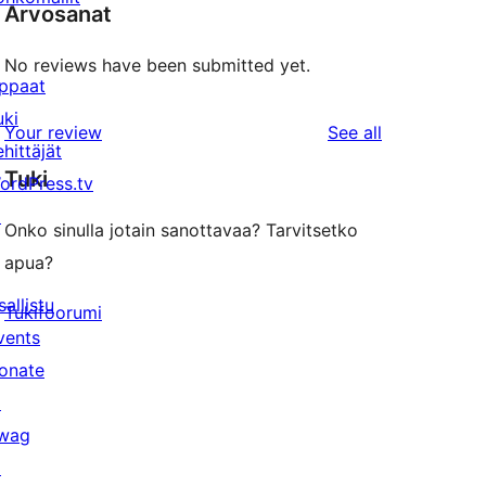
Arvosanat
No reviews have been submitted yet.
ppaat
uki
reviews
Your review
See all
ehittäjät
Tuki
ordPress.tv
↗
Onko sinulla jotain sanottavaa? Tarvitsetko
apua?
sallistu
Tukifoorumi
vents
onate
↗
wag
↗