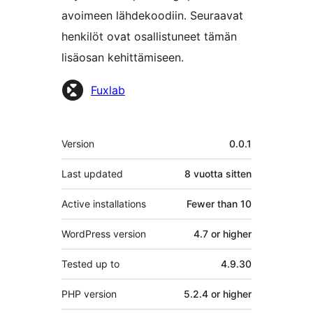
avoimeen lähdekoodiin. Seuraavat
henkilöt ovat osallistuneet tämän
lisäosan kehittämiseen.
Avustajat
Fuxlab
Metatiedot
Version
0.0.1
Last updated
8 vuotta
sitten
Active installations
Fewer than 10
WordPress version
4.7 or higher
Tested up to
4.9.30
PHP version
5.2.4 or higher