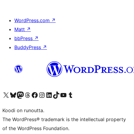
WordPress.com
↗
Matt
↗
bbPress
↗
BuddyPress
↗
Visit our X (formerly Twitter) account
Visit our Bluesky account
Visit our Mastodon account
Visit our Threads account
Visit our Facebook page
Visit our Instagram account
Visit our LinkedIn account
Visit our TikTok account
Näytä YouTube-kanava
Visit our Tumblr account
Koodi on runoutta.
The WordPress® trademark is the intellectual property
of the WordPress Foundation.