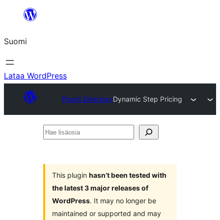
Siirry
sisältöön
Suomi
Lataa WordPress
Plugin Directory
Dynamic Step Pricing
Hae
lisäosia
This plugin
hasn’t been tested with
the latest 3 major releases of
WordPress
. It may no longer be
maintained or supported and may