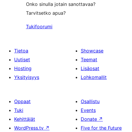
Onko sinulla jotain sanottavaa?
Tarvitsetko apua?
Tukifoorumi
Tietoa
Showcase
Uutiset
Teemat
Hosting
Lisäosat
Yksityisyys
Lohkomallit
Oppaat
Osallistu
Tuki
Events
Kehittäjät
Donate
↗
WordPress.tv
↗
Five for the Future