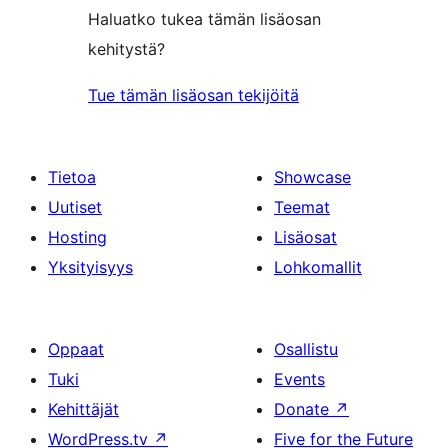
Haluatko tukea tämän lisäosan
kehitystä?
Tue tämän lisäosan tekijöitä
Tietoa
Showcase
Uutiset
Teemat
Hosting
Lisäosat
Yksityisyys
Lohkomallit
Oppaat
Osallistu
Tuki
Events
Kehittäjät
Donate
↗
WordPress.tv
↗
Five for the Future