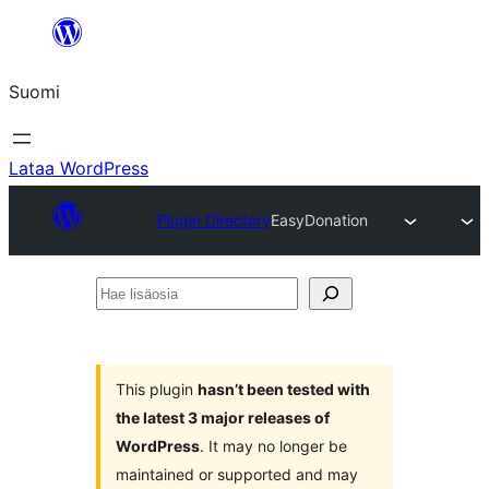
Siirry
sisältöön
Suomi
Lataa WordPress
Plugin Directory
EasyDonation
Hae
lisäosia
This plugin
hasn’t been tested with
the latest 3 major releases of
WordPress
. It may no longer be
maintained or supported and may