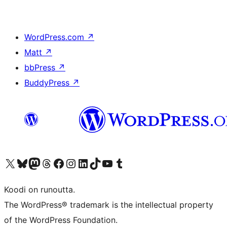
WordPress.com
↗
Matt
↗
bbPress
↗
BuddyPress
↗
Visit our X (formerly Twitter) account
Visit our Bluesky account
Visit our Mastodon account
Visit our Threads account
Visit our Facebook page
Visit our Instagram account
Visit our LinkedIn account
Visit our TikTok account
Näytä YouTube-kanava
Visit our Tumblr account
Koodi on runoutta.
The WordPress® trademark is the intellectual property
of the WordPress Foundation.