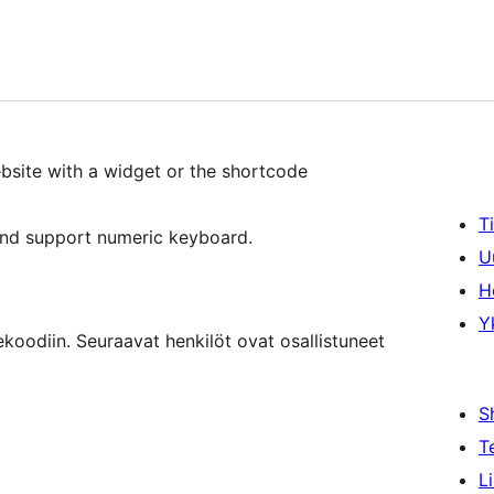
ebsite with a widget or the shortcode
T
 and support numeric keyboard.
U
H
Y
koodiin. Seuraavat henkilöt ovat osallistuneet
S
T
L