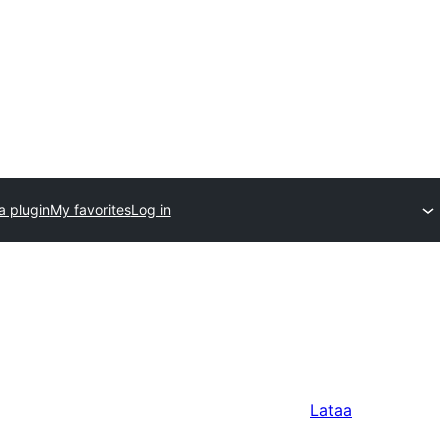
a plugin
My favorites
Log in
Lataa