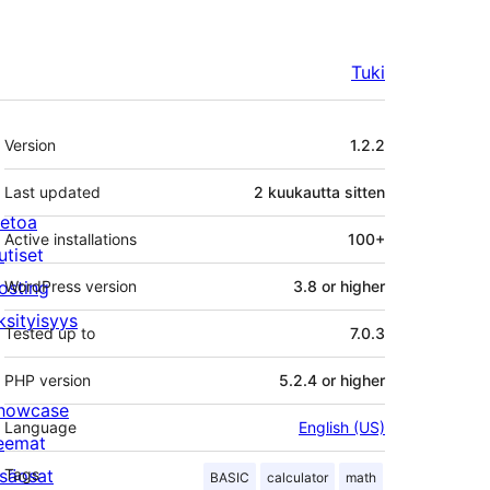
Tuki
Metatiedot
Version
1.2.2
Last updated
2 kuukautta
sitten
ietoa
Active installations
100+
utiset
osting
WordPress version
3.8 or higher
ksityisyys
Tested up to
7.0.3
PHP version
5.2.4 or higher
howcase
Language
English (US)
eemat
isäosat
Tags
BASIC
calculator
math