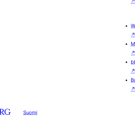
W
M
b
B
Suomi