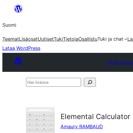
Siirry
sisältöön
Suomi
Teemat
Lisäosat
Uutiset
Tuki
Tietoja
Osallistu
Tuki ja chat
La
Lataa WordPress
Plugin Direct
Hae
lisäosia
Elemental Calculator
Amaury RAMBAUD