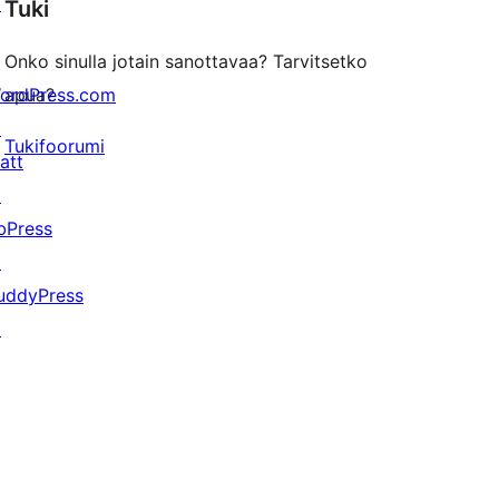
↗
Tuki
reviews
Onko sinulla jotain sanottavaa? Tarvitsetko
ordPress.com
apua?
↗
Tukifoorumi
att
↗
bPress
↗
uddyPress
↗