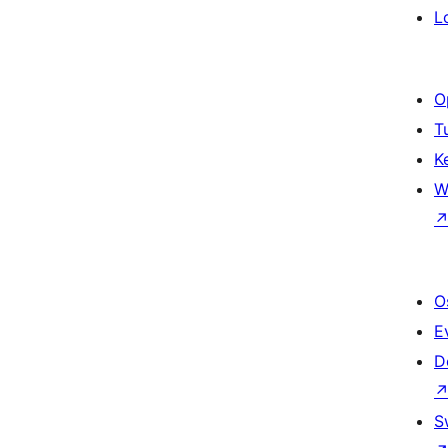
L
O
T
K
W
O
E
D
S