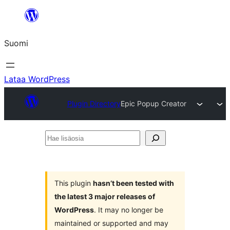
Siirry
sisältöön
Suomi
Lataa WordPress
Plugin Directory
Epic Popup Creator
Hae
lisäosia
This plugin
hasn’t been tested with
the latest 3 major releases of
WordPress
. It may no longer be
maintained or supported and may