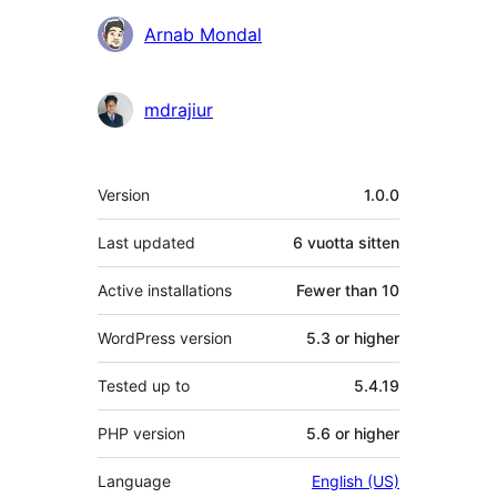
Avustajat
Arnab Mondal
mdrajiur
Metatiedot
Version
1.0.0
Last updated
6 vuotta
sitten
Active installations
Fewer than 10
WordPress version
5.3 or higher
Tested up to
5.4.19
PHP version
5.6 or higher
Language
English (US)