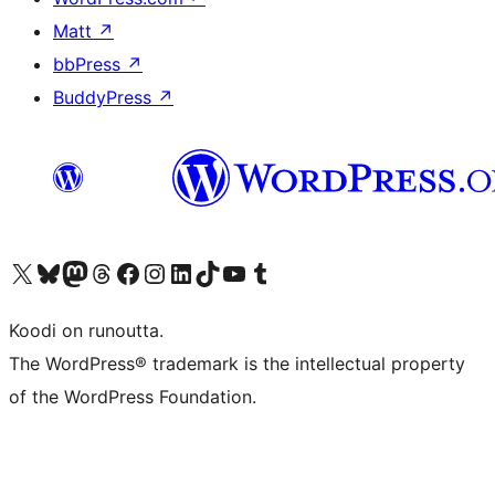
Matt
↗
bbPress
↗
BuddyPress
↗
Visit our X (formerly Twitter) account
Visit our Bluesky account
Visit our Mastodon account
Visit our Threads account
Visit our Facebook page
Visit our Instagram account
Visit our LinkedIn account
Visit our TikTok account
Näytä YouTube-kanava
Visit our Tumblr account
Koodi on runoutta.
The WordPress® trademark is the intellectual property
of the WordPress Foundation.