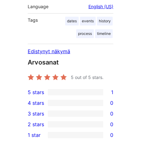
Language
English (US)
Tags
dates
events
history
process
timeline
Edistynyt näkymä
Arvosanat
5
out of 5 stars.
5 stars
1
1
4 stars
0
5-
0
3 stars
0
star
4-
0
2 stars
0
review
star
3-
0
1 star
0
reviews
star
2-
0