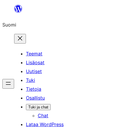
Siirry
sisältöön
Suomi
Teemat
Lisäosat
Uutiset
Tuki
Tietoja
Osallistu
Tuki ja chat
Chat
Lataa WordPress