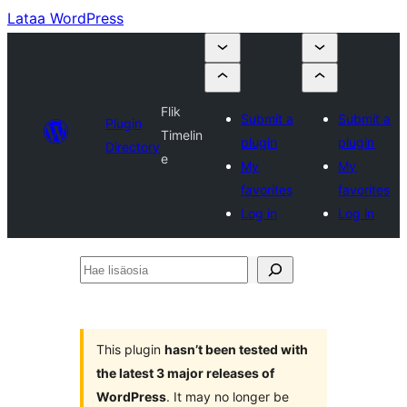
Lataa WordPress
Flik
Submit a
Submit a
Plugin
Timelin
plugin
plugin
Directory
e
My
My
favorites
favorites
Log in
Log in
Hae
lisäosia
This plugin
hasn’t been tested with
the latest 3 major releases of
WordPress
. It may no longer be