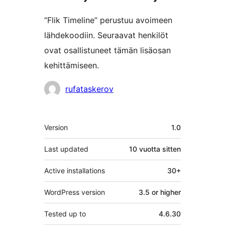
“Flik Timeline” perustuu avoimeen
lähdekoodiin. Seuraavat henkilöt
ovat osallistuneet tämän lisäosan
kehittämiseen.
Avustajat
rufataskerov
Metatiedot
Version
1.0
Last updated
10 vuotta
sitten
Active installations
30+
WordPress version
3.5 or higher
Tested up to
4.6.30