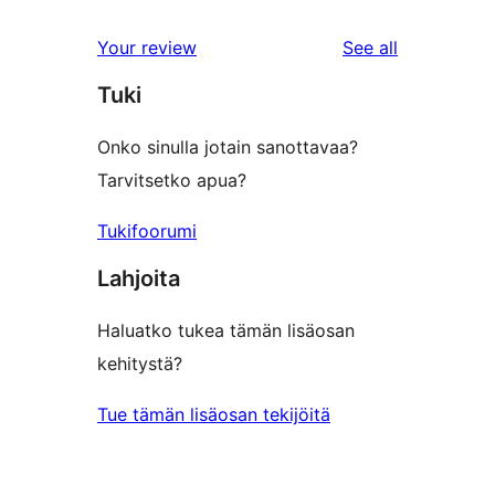
reviews
star
1-
reviews
Your review
See all
reviews
star
Tuki
reviews
Onko sinulla jotain sanottavaa?
Tarvitsetko apua?
Tukifoorumi
Lahjoita
Haluatko tukea tämän lisäosan
kehitystä?
Tue tämän lisäosan tekijöitä