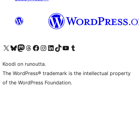
Visit our X (formerly Twitter) account
Visit our Bluesky account
Visit our Mastodon account
Visit our Threads account
Visit our Facebook page
Visit our Instagram account
Visit our LinkedIn account
Visit our TikTok account
Näytä YouTube-kanava
Visit our Tumblr account
Koodi on runoutta.
The WordPress® trademark is the intellectual property
of the WordPress Foundation.