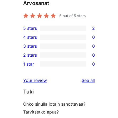
Arvosanat
5
out of 5 stars.
5 stars
2
2
4 stars
0
5-
0
3 stars
0
star
4-
0
2 stars
0
reviews
star
3-
0
1 star
0
reviews
star
2-
0
reviews
star
1-
reviews
Your review
See all
reviews
star
Tuki
reviews
Onko sinulla jotain sanottavaa?
Tarvitsetko apua?