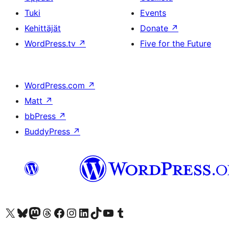
Tuki
Events
Kehittäjät
Donate
↗
WordPress.tv
↗
Five for the Future
WordPress.com
↗
Matt
↗
bbPress
↗
BuddyPress
↗
Visit our X (formerly Twitter) account
Visit our Bluesky account
Visit our Mastodon account
Visit our Threads account
Visit our Facebook page
Visit our Instagram account
Visit our LinkedIn account
Visit our TikTok account
Näytä YouTube-kanava
Visit our Tumblr account