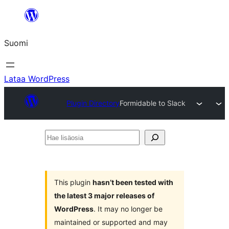
Siirry
sisältöön
Suomi
Lataa WordPress
Plugin Directory
Formidable to Slack
Hae
lisäosia
This plugin
hasn’t been tested with
the latest 3 major releases of
WordPress
. It may no longer be
maintained or supported and may