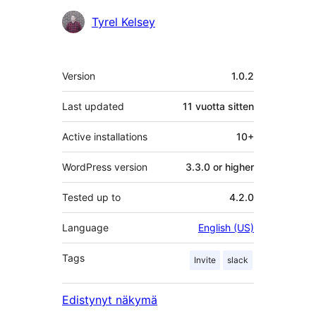
Avustajat
Tyrel Kelsey
Metatiedot
Version
1.0.2
Last updated
11 vuotta
sitten
Active installations
10+
WordPress version
3.3.0 or higher
Tested up to
4.2.0
Language
English (US)
Tags
Invite
slack
Edistynyt näkymä