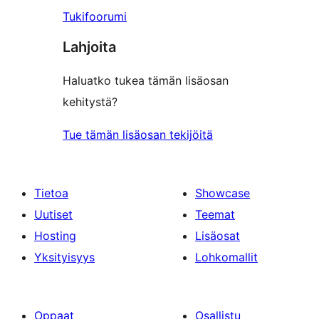
Tukifoorumi
Lahjoita
Haluatko tukea tämän lisäosan
kehitystä?
Tue tämän lisäosan tekijöitä
Tietoa
Showcase
Uutiset
Teemat
Hosting
Lisäosat
Yksityisyys
Lohkomallit
Oppaat
Osallistu