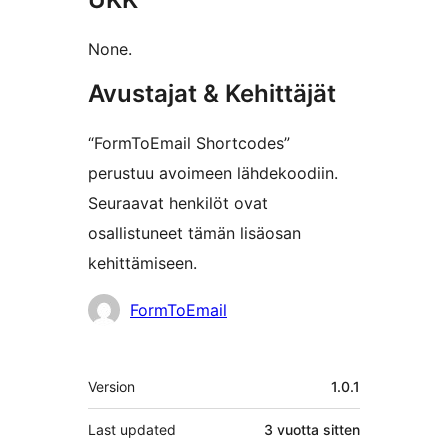
None.
Avustajat & Kehittäjät
“FormToEmail Shortcodes”
perustuu avoimeen lähdekoodiin.
Seuraavat henkilöt ovat
osallistuneet tämän lisäosan
kehittämiseen.
Avustajat
FormToEmail
Metatiedot
Version
1.0.1
Last updated
3 vuotta
sitten