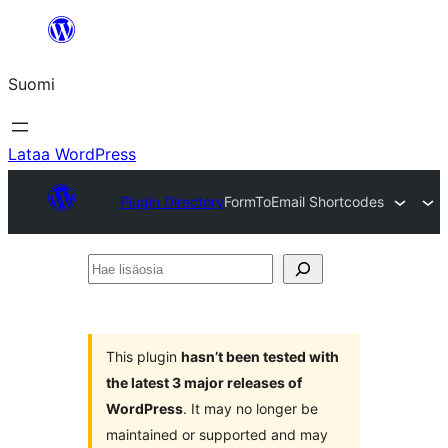
Siirry
sisältöön
Suomi
Lataa WordPress
Plugin Directory
FormToEmail Shortcodes
Hae
lisäosia
This plugin
hasn’t been tested with
the latest 3 major releases of
WordPress
. It may no longer be
maintained or supported and may