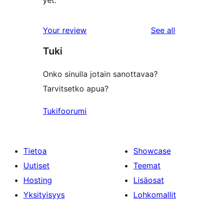
yet.
reviews
Your review
See all
Tuki
Onko sinulla jotain sanottavaa?
Tarvitsetko apua?
Tukifoorumi
Tietoa
Showcase
Uutiset
Teemat
Hosting
Lisäosat
Yksityisyys
Lohkomallit