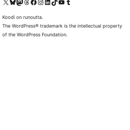
Visit our X (formerly Twitter) account
Visit our Bluesky account
Visit our Mastodon account
Visit our Threads account
Visit our Facebook page
Visit our Instagram account
Visit our LinkedIn account
Visit our TikTok account
Näytä YouTube-kanava
Visit our Tumblr account
Koodi on runoutta.
The WordPress® trademark is the intellectual property
of the WordPress Foundation.