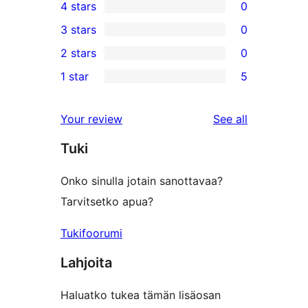
4 stars
0
5-
0
3 stars
0
star
4-
0
2 stars
0
reviews
star
3-
0
1 star
5
reviews
star
2-
5
reviews
star
1-
reviews
Your review
See all
reviews
star
Tuki
reviews
Onko sinulla jotain sanottavaa?
Tarvitsetko apua?
Tukifoorumi
Lahjoita
Haluatko tukea tämän lisäosan