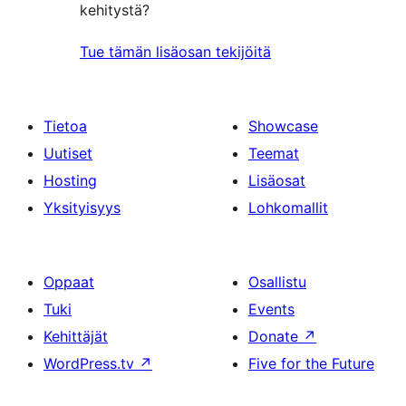
kehitystä?
Tue tämän lisäosan tekijöitä
Tietoa
Showcase
Uutiset
Teemat
Hosting
Lisäosat
Yksityisyys
Lohkomallit
Oppaat
Osallistu
Tuki
Events
Kehittäjät
Donate
↗
WordPress.tv
↗
Five for the Future