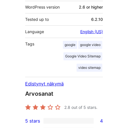
WordPress version
2.6 or higher
Tested up to
6.2.10
Language
English (US)
Tags
google
google video
Google Video Sitemap
video sitemap
Edistynyt näkymä
Arvosanat
2.8
out of 5 stars.
5 stars
4
4