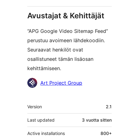
Avustajat & Kehittäjät
“APG Google Video Sitemap Feed”
perustuu avoimeen lähdekoodiin.
Seuraavat henkilöt ovat
osallistuneet tämän lisäosan
kehittämiseen.
Avustajat
Art Project Group
Metatiedot
Version
2.1
Last updated
3 vuotta
sitten
Active installations
800+