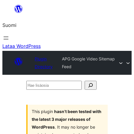
Siirry
sisältöön
Suomi
Lataa WordPress
Plugin
APG Google Video Sitemap
Directory
Feed
Hae
lisäosia
This plugin
hasn’t been tested with
the latest 3 major releases of
WordPress
. It may no longer be