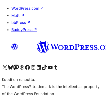
WordPress.com
↗
Matt
↗
bbPress
↗
BuddyPress
↗
Visit our X (formerly Twitter) account
Visit our Bluesky account
Visit our Mastodon account
Visit our Threads account
Visit our Facebook page
Visit our Instagram account
Visit our LinkedIn account
Visit our TikTok account
Näytä YouTube-kanava
Visit our Tumblr account
Koodi on runoutta.
The WordPress® trademark is the intellectual property
of the WordPress Foundation.