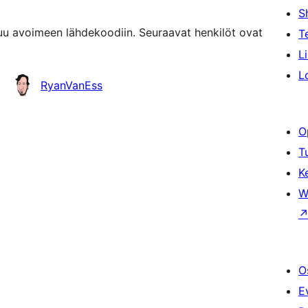
S
uu avoimeen lähdekoodiin. Seuraavat henkilöt ovat
T
L
L
RyanVanEss
O
T
K
W
O
E