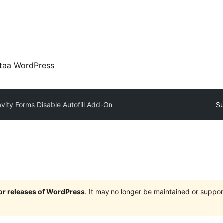
taa WordPress
vity Forms Disable Autofill Add-On
Su
jor releases of WordPress
. It may no longer be maintained or supp