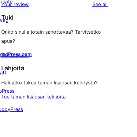
onate
reviews
Your review
See all
reviews
star
↗
Tuki
reviews
wag
↗
Onko sinulla jotain sanottavaa? Tarvitsetko
apua?
ordPress.com
Tukifoorumi
↗
Lahjoita
att
↗
Haluatko tukea tämän lisäosan kehitystä?
bPress
Tue tämän lisäosan tekijöitä
↗
uddyPress
↗