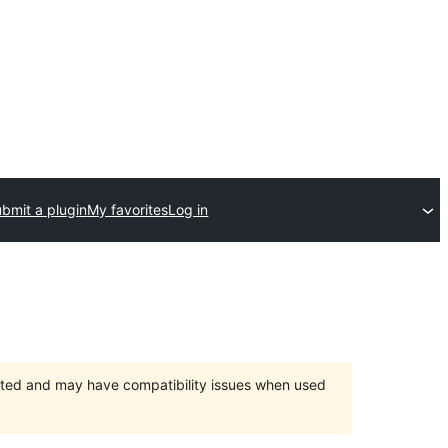
bmit a plugin
My favorites
Log in
orted and may have compatibility issues when used