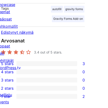
howcase
Tags
autofill
gravity forms
eemat
isäosat
Gravity Forms Add-on
ohkomallit
Edistynyt näkymä
Arvosanat
ppaat
3.4
out of 5 stars.
uki
ehittäjät
5 stars
3
3
ordPress.tv
4 stars
0
5-
↗
0
3 stars
0
star
4-
0
2 stars
0
reviews
star
3-
0
sallistu
1 star
2
reviews
star
2-
2
vents
reviews
star
1-