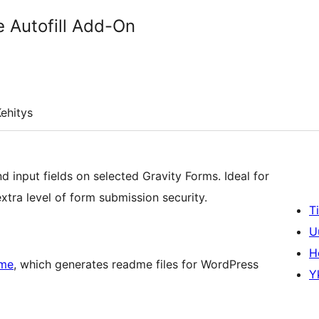
e Autofill Add-On
ehitys
nd input fields on selected Gravity Forms. Ideal for
xtra level of form submission security.
T
U
H
me
, which generates readme files for WordPress
Y