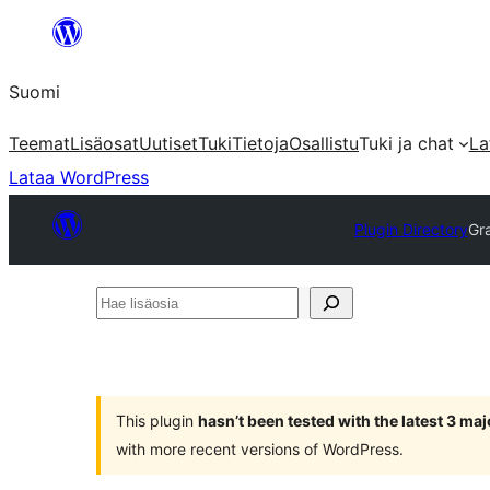
Siirry
sisältöön
Suomi
Teemat
Lisäosat
Uutiset
Tuki
Tietoja
Osallistu
Tuki ja chat
La
Lataa WordPress
Plugin Directory
Gra
Hae
lisäosia
This plugin
hasn’t been tested with the latest 3 ma
with more recent versions of WordPress.