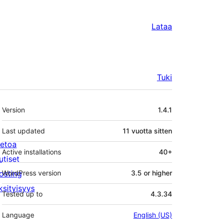
Lataa
Tuki
Metatiedot
Version
1.4.1
Last updated
11 vuotta
sitten
ietoa
Active installations
40+
utiset
osting
WordPress version
3.5 or higher
ksityisyys
Tested up to
4.3.34
Language
English (US)