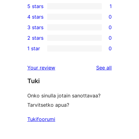
5 stars
1
1
4 stars
0
5-
0
3 stars
0
star
4-
0
2 stars
0
review
star
3-
0
1 star
0
reviews
star
2-
0
reviews
star
1-
reviews
Your review
See all
reviews
star
Tuki
reviews
Onko sinulla jotain sanottavaa?
Tarvitsetko apua?
Tukifoorumi