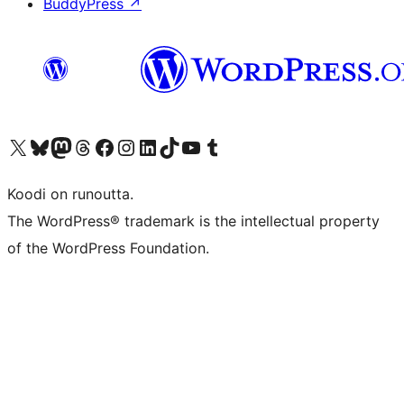
BuddyPress
↗
Visit our X (formerly Twitter) account
Visit our Bluesky account
Visit our Mastodon account
Visit our Threads account
Visit our Facebook page
Visit our Instagram account
Visit our LinkedIn account
Visit our TikTok account
Näytä YouTube-kanava
Visit our Tumblr account
Koodi on runoutta.
The WordPress® trademark is the intellectual property
of the WordPress Foundation.