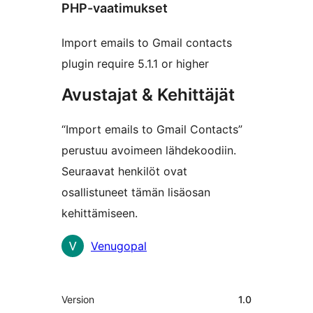
PHP-vaatimukset
Import emails to Gmail contacts
plugin require 5.1.1 or higher
Avustajat & Kehittäjät
“Import emails to Gmail Contacts”
perustuu avoimeen lähdekoodiin.
Seuraavat henkilöt ovat
osallistuneet tämän lisäosan
kehittämiseen.
Avustajat
Venugopal
Metatiedot
Version
1.0