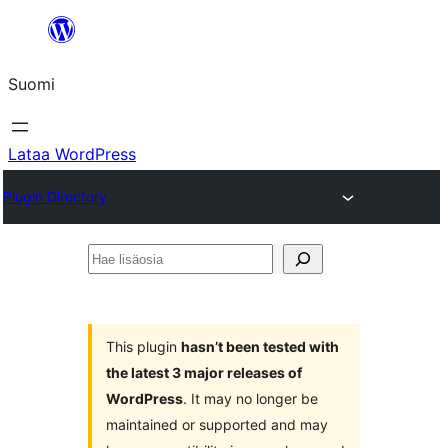
Siirry
sisältöön
Suomi
Lataa WordPress
Plugin Directory
Hae
lisäosia
This plugin
hasn’t been tested with
the latest 3 major releases of
WordPress
. It may no longer be
maintained or supported and may