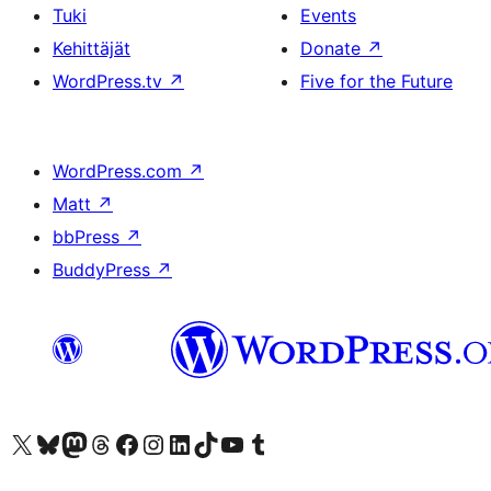
Tuki
Events
Kehittäjät
Donate
↗
WordPress.tv
↗
Five for the Future
WordPress.com
↗
Matt
↗
bbPress
↗
BuddyPress
↗
Visit our X (formerly Twitter) account
Visit our Bluesky account
Visit our Mastodon account
Visit our Threads account
Visit our Facebook page
Visit our Instagram account
Visit our LinkedIn account
Visit our TikTok account
Näytä YouTube-kanava
Visit our Tumblr account