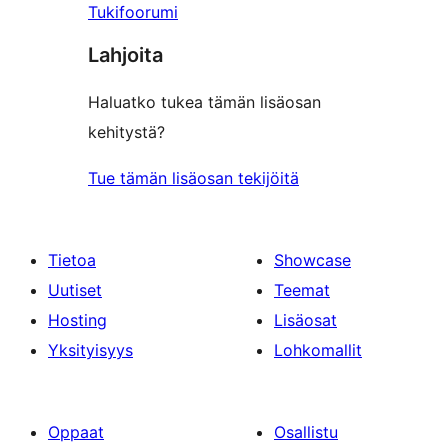
Tukifoorumi
Lahjoita
Haluatko tukea tämän lisäosan
kehitystä?
Tue tämän lisäosan tekijöitä
Tietoa
Showcase
Uutiset
Teemat
Hosting
Lisäosat
Yksityisyys
Lohkomallit
Oppaat
Osallistu