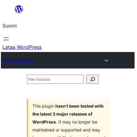
Siirry
sisältöön
Suomi
Lataa WordPress
Plugin Directory
Hae
lisäosia
This plugin
hasn’t been tested with
the latest 3 major releases of
WordPress
. It may no longer be
maintained or supported and may