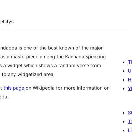
ehitys
dappa is one of the best known of the major
ed as a masterpiece among the Kannada speaking
T
tes a widget which shows a random verse from
U
to any widgetized area.
H
it
this page
on Wikipedia for more information on
Y
ppa.
S
T
L