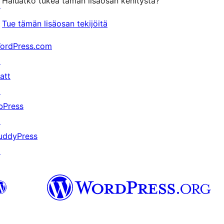
Haluatko tukea tämän lisäosan kehitystä?
↗
Tue tämän lisäosan tekijöitä
ordPress.com
↗
att
↗
bPress
↗
uddyPress
↗