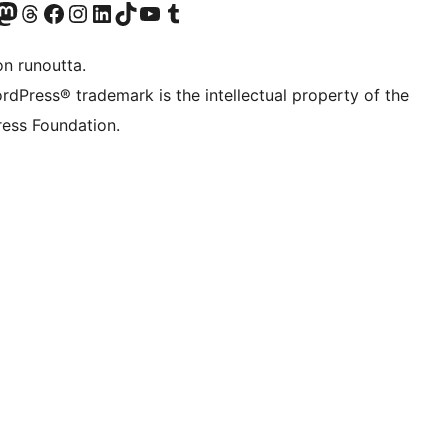
Twitter) account
r Bluesky account
sit our Mastodon account
Visit our Threads account
Visit our Facebook page
Visit our Instagram account
Visit our LinkedIn account
Visit our TikTok account
Näytä YouTube-kanava
Visit our Tumblr account
on runoutta.
rdPress® trademark is the intellectual property of the
ess Foundation.