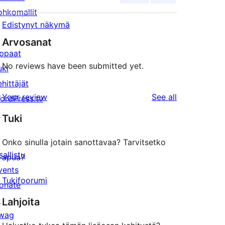
ohkomallit
Edistynyt näkymä
Arvosanat
ppaat
No reviews have been submitted yet.
uki
ehittäjät
reviews
Your review
See all
ordPress.tv
↗
Tuki
Onko sinulla jotain sanottavaa? Tarvitsetko
sallistu
apua?
vents
Tukifoorumi
onate
↗
Lahjoita
wag