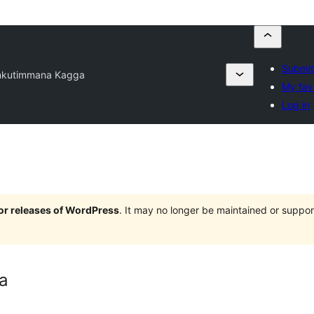
Submit
kutimmana Kagga
My fav
Log in
jor releases of WordPress
. It may no longer be maintained or supp
a