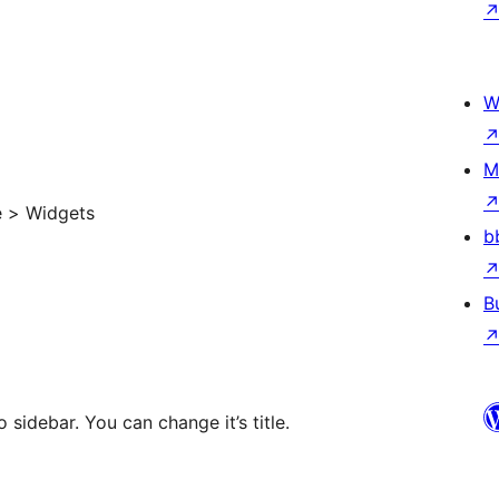
W
M
 > Widgets
b
B
debar. You can change it’s title.