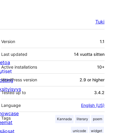
Tuki
Metatiedot
Version
1.1
Last updated
14 vuotta
sitten
ietoa
Active installations
10+
utiset
osting
WordPress version
2.9 or higher
ksityisyys
Tested up to
3.4.2
Language
English (US)
howcase
Tags
Kannada
literary
poem
eemat
isäosat
unicode
widget