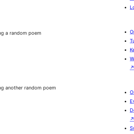
L
O
ng a random poem
T
K
W
ng another random poem
O
E
D
S