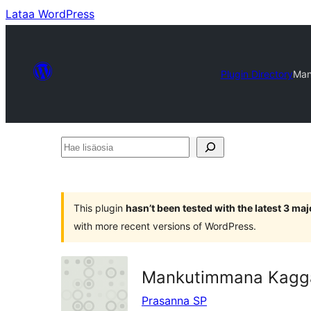
Lataa WordPress
Plugin Directory
Man
Hae
lisäosia
This plugin
hasn’t been tested with the latest 3 ma
with more recent versions of WordPress.
Mankutimmana Kagg
Prasanna SP