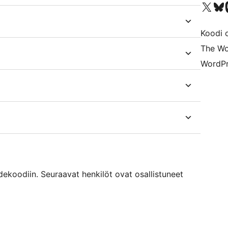
Visit our X (formerly 
Visit ou
Vi
Koodi 
The Wo
WordPr
oodiin. Seuraavat henkilöt ovat osallistuneet