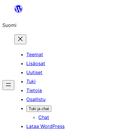
Siirry
sisältöön
Suomi
Teemat
Lisäosat
Uutiset
Tuki
Tietoja
Osallistu
Tuki ja chat
Chat
Lataa WordPress