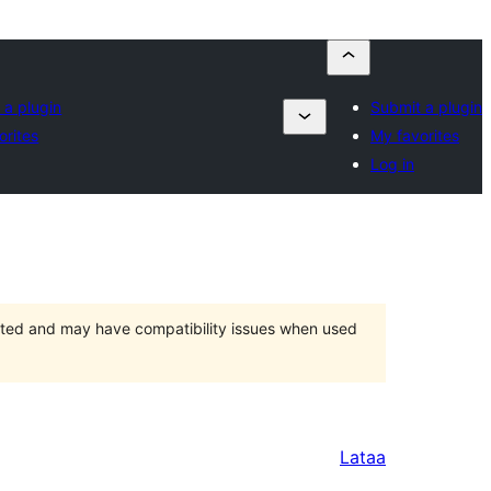
 a plugin
Submit a plugin
orites
My favorites
Log in
orted and may have compatibility issues when used
Lataa