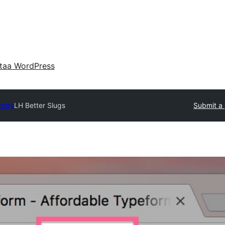
taa WordPress
ctory
LH Better Slugs
Submit a 