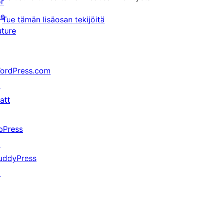
or
he
Tue tämän lisäosan tekijöitä
uture
ordPress.com
↗
att
↗
bPress
↗
uddyPress
↗