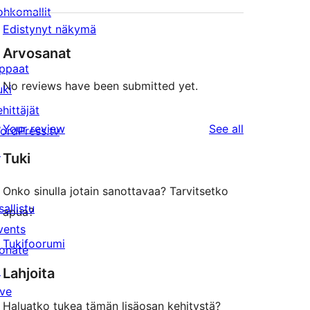
ohkomallit
Edistynyt näkymä
Arvosanat
ppaat
No reviews have been submitted yet.
uki
ehittäjät
reviews
Your review
See all
ordPress.tv
↗
Tuki
Onko sinulla jotain sanottavaa? Tarvitsetko
sallistu
apua?
vents
Tukifoorumi
onate
↗
Lahjoita
ive
Haluatko tukea tämän lisäosan kehitystä?