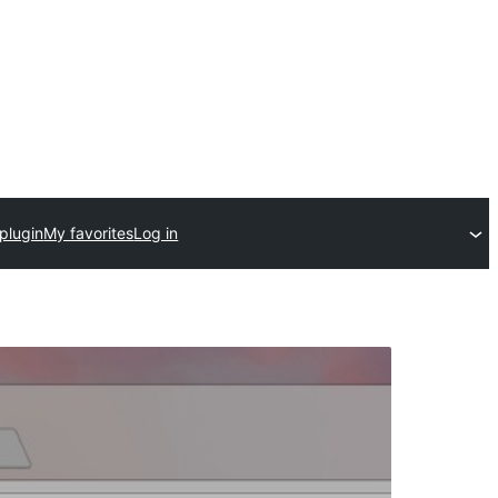
plugin
My favorites
Log in