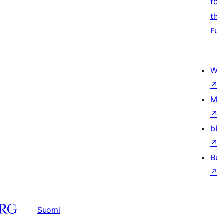
f
t
F
W
M
b
B
Suomi