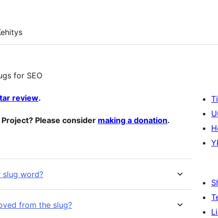
ehitys
lugs for SEO
star review
.
T
U
o Project? Please consider
making a donation
.
H
Y
r slug word?
S
T
oved from the slug?
L