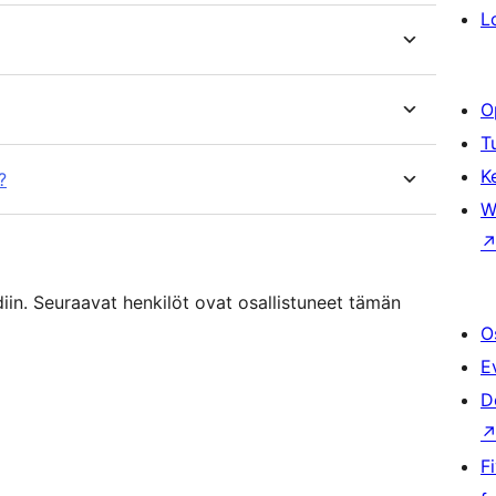
L
O
T
K
?
W
in. Seuraavat henkilöt ovat osallistuneet tämän
O
E
D
F