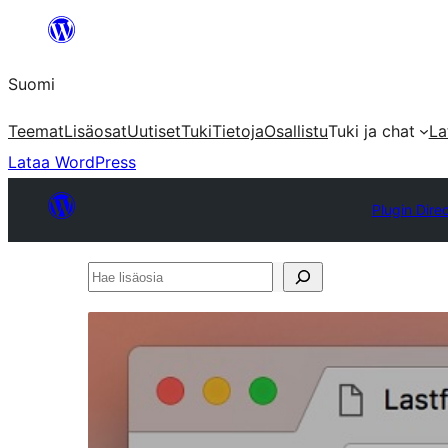
Siirry
sisältöön
Suomi
Teemat
Lisäosat
Uutiset
Tuki
Tietoja
Osallistu
Tuki ja chat
La
Lataa WordPress
Plugin Dire
Hae
lisäosia