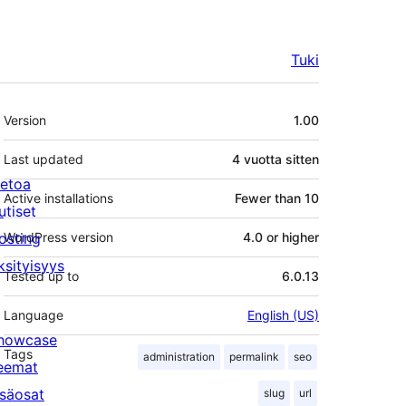
Tuki
Metatiedot
Version
1.00
Last updated
4 vuotta
sitten
ietoa
Active installations
Fewer than 10
utiset
osting
WordPress version
4.0 or higher
ksityisyys
Tested up to
6.0.13
Language
English (US)
howcase
Tags
administration
permalink
seo
eemat
isäosat
slug
url