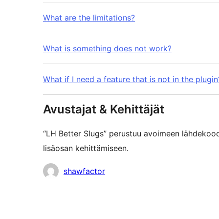
What are the limitations?
What is something does not work?
What if I need a feature that is not in the plugin
Avustajat & Kehittäjät
“LH Better Slugs” perustuu avoimeen lähdekoodi
lisäosan kehittämiseen.
Avustajat
shawfactor