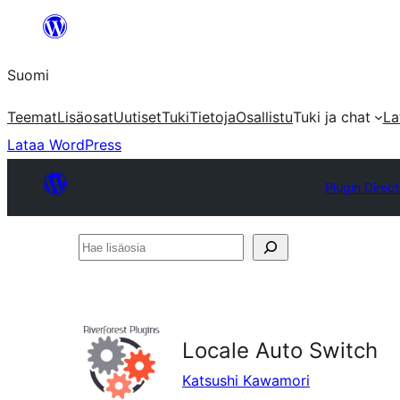
Siirry
sisältöön
Suomi
Teemat
Lisäosat
Uutiset
Tuki
Tietoja
Osallistu
Tuki ja chat
La
Lataa WordPress
Plugin Direc
Hae
lisäosia
Locale Auto Switch
Katsushi Kawamori