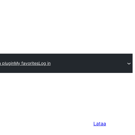
 plugin
My favorites
Log in
Lataa