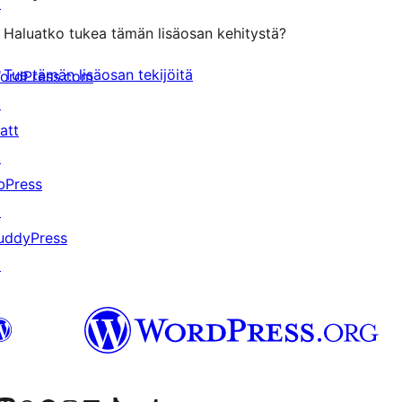
↗
Haluatko tukea tämän lisäosan kehitystä?
Tue tämän lisäosan tekijöitä
ordPress.com
↗
att
↗
bPress
↗
uddyPress
↗