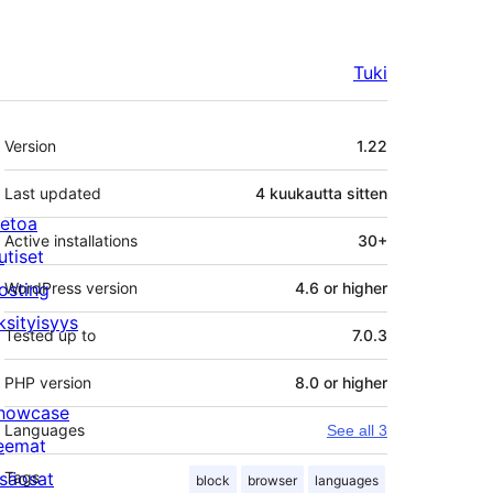
Tuki
Metatiedot
Version
1.22
Last updated
4 kuukautta
sitten
ietoa
Active installations
30+
utiset
osting
WordPress version
4.6 or higher
ksityisyys
Tested up to
7.0.3
PHP version
8.0 or higher
howcase
Languages
See all 3
eemat
isäosat
Tags
block
browser
languages