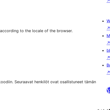
W
 according to the locale of the browser.
M
b
B
odiin. Seuraavat henkilöt ovat osallistuneet tämän