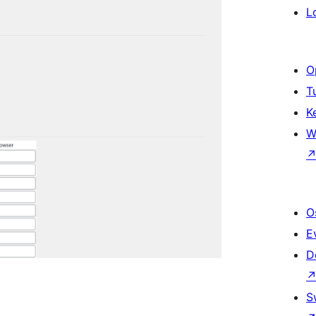
L
O
T
K
W
O
E
D
S