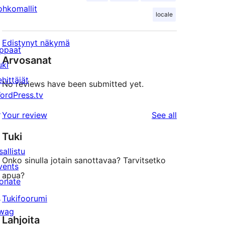
ohkomallit
locale
Edistynyt näkymä
ppaat
Arvosanat
uki
ehittäjät
No reviews have been submitted yet.
ordPress.tv
↗
reviews
Your review
See all
Tuki
sallistu
Onko sinulla jotain sanottavaa? Tarvitsetko
vents
apua?
onate
↗
Tukifoorumi
wag
Lahjoita