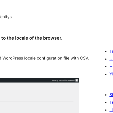
ehitys
to the locale of the browser.
T
 WordPress locale configuration file with CSV.
U
H
Y
S
T
L