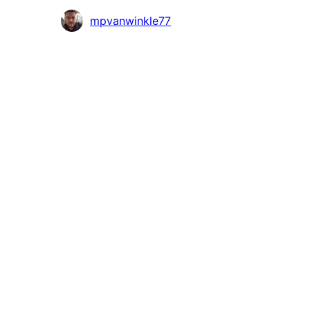
Avustajat
mpvanwinkle77