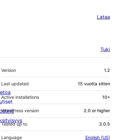
Lataa
Tuki
Metatiedot
Version
1.2
Last updated
15 vuotta
sitten
ietoa
Active installations
10+
utiset
osting
WordPress version
2.0 or higher
ksityisyys
Tested up to
3.0.5
Language
English (US)