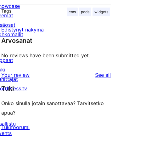
howcase
Tags
cms
pods
widgets
eemat
isäosat
Edistynyt näkymä
ohkomallit
Arvosanat
No reviews have been submitted yet.
ppaat
uki
reviews
Your review
See all
ehittäjät
Tuki
ordPress.tv
↗
Onko sinulla jotain sanottavaa? Tarvitsetko
apua?
sallistu
Tukifoorumi
vents