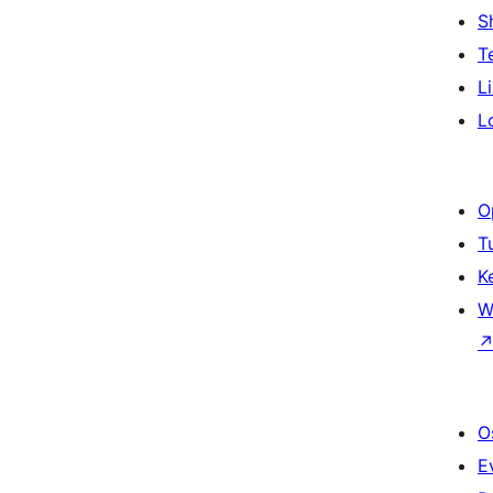
S
T
L
L
O
T
K
W
O
E