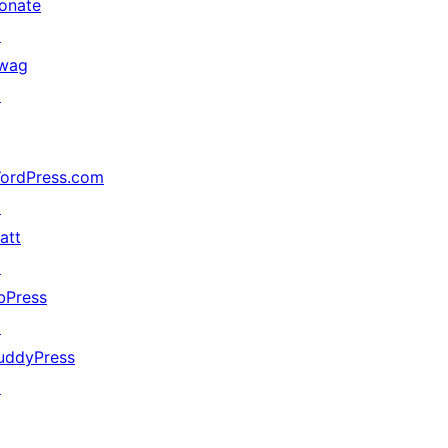
onate
↗
wag
↗
ordPress.com
↗
att
↗
bPress
↗
uddyPress
↗