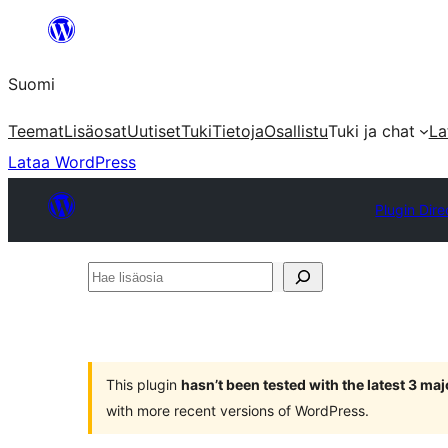
Siirry
sisältöön
Suomi
Teemat
Lisäosat
Uutiset
Tuki
Tietoja
Osallistu
Tuki ja chat
La
Lataa WordPress
Plugin Dire
Hae
lisäosia
This plugin
hasn’t been tested with the latest 3 ma
with more recent versions of WordPress.