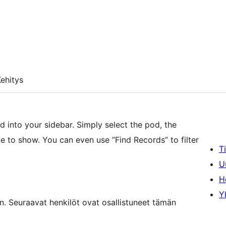
ehitys
into your sidebar. Simply select the pod, the
e to show. You can even use ”Find Records” to filter
T
U
H
Y
. Seuraavat henkilöt ovat osallistuneet tämän