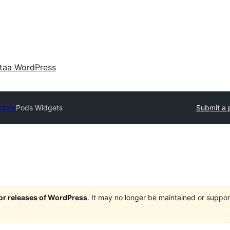
taa WordPress
ctory
Pods Widgets
Submit a 
jor releases of WordPress
. It may no longer be maintained or supp