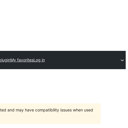
plugin
My favorites
Log in
orted and may have compatibility issues when used