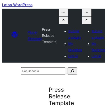
Lataa WordPress
Press
Submit
Submit
Plugin
Release
a plugin
a plugin
Directory
Template
My
My
favorites
favorites
Log in
Log in
Hae
lisäosia
Press
Release
Template