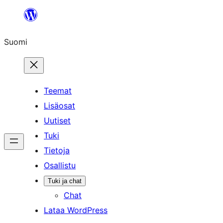
Siirry
sisältöön
Suomi
Teemat
Lisäosat
Uutiset
Tuki
Tietoja
Osallistu
Tuki ja chat
Chat
Lataa WordPress