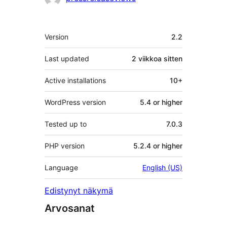
Metatiedot
Version
2.2
Last updated
2 viikkoa
sitten
Active installations
10+
WordPress version
5.4 or higher
Tested up to
7.0.3
PHP version
5.2.4 or higher
Language
English (US)
Edistynyt näkymä
Arvosanat