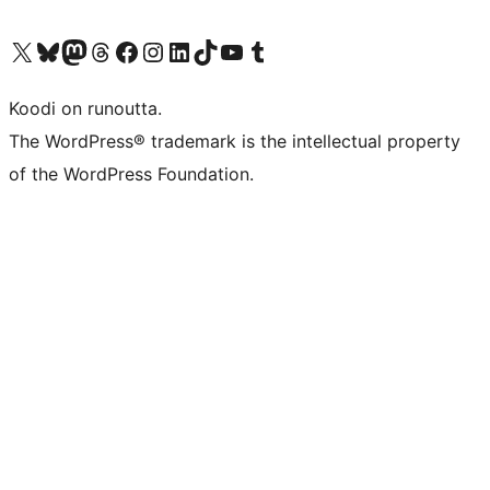
Visit our X (formerly Twitter) account
Visit our Bluesky account
Visit our Mastodon account
Visit our Threads account
Visit our Facebook page
Visit our Instagram account
Visit our LinkedIn account
Visit our TikTok account
Näytä YouTube-kanava
Visit our Tumblr account
Koodi on runoutta.
The WordPress® trademark is the intellectual property
of the WordPress Foundation.