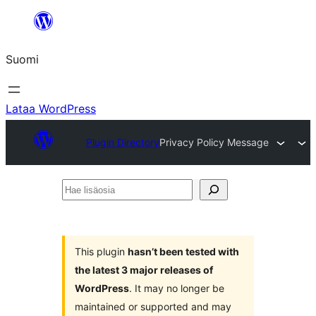
Siirry
sisältöön
Suomi
Lataa WordPress
Plugin Directory
Privacy Policy Message
Hae
lisäosia
This plugin
hasn’t been tested with
the latest 3 major releases of
WordPress
. It may no longer be
maintained or supported and may