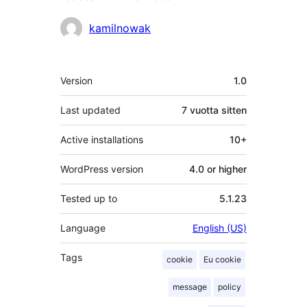
Avustajat
kamilnowak
Metatiedot
Version
1.0
Last updated
7 vuotta
sitten
Active installations
10+
WordPress version
4.0 or higher
Tested up to
5.1.23
Language
English (US)
Tags
cookie
Eu cookie
message
policy