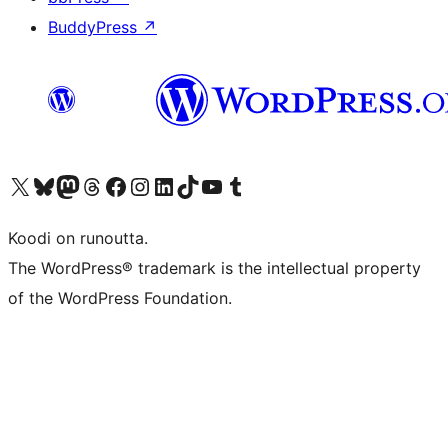
BuddyPress
↗
Visit our X (formerly Twitter) account
Visit our Bluesky account
Visit our Mastodon account
Visit our Threads account
Visit our Facebook page
Visit our Instagram account
Visit our LinkedIn account
Visit our TikTok account
Näytä YouTube-kanava
Visit our Tumblr account
Koodi on runoutta.
The WordPress® trademark is the intellectual property
of the WordPress Foundation.