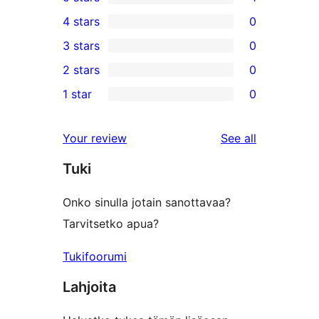
1
4 stars
0
5-
0
3 stars
0
star
4-
0
2 stars
0
review
star
3-
0
1 star
0
reviews
star
2-
0
reviews
star
1-
reviews
Your review
See all
reviews
star
Tuki
reviews
Onko sinulla jotain sanottavaa?
Tarvitsetko apua?
Tukifoorumi
Lahjoita