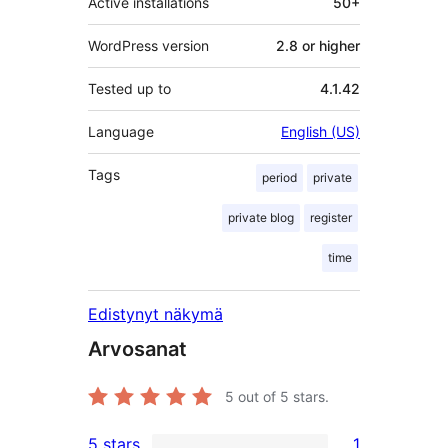
Active installations
50+
WordPress version
2.8 or higher
Tested up to
4.1.42
Language
English (US)
Tags
period
private
private blog
register
time
Edistynyt näkymä
Arvosanat
5
out of 5 stars.
5 stars
1