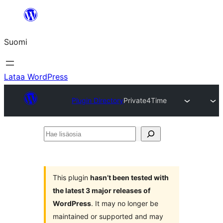
Siirry
sisältöön
Suomi
Lataa WordPress
Plugin Directory
Private4Time
Hae
lisäosia
This plugin
hasn’t been tested with
the latest 3 major releases of
WordPress
. It may no longer be
maintained or supported and may