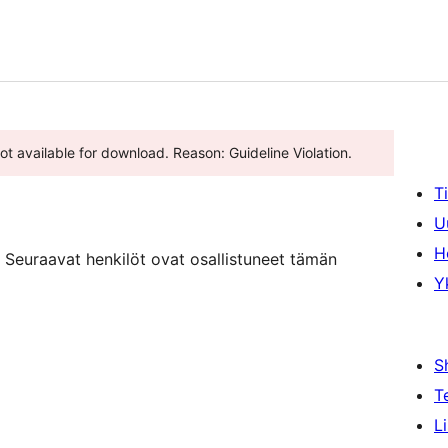
ot available for download. Reason: Guideline Violation.
T
U
H
Seuraavat henkilöt ovat osallistuneet tämän
Y
S
T
L