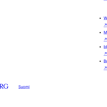
W
M
b
B
Suomi