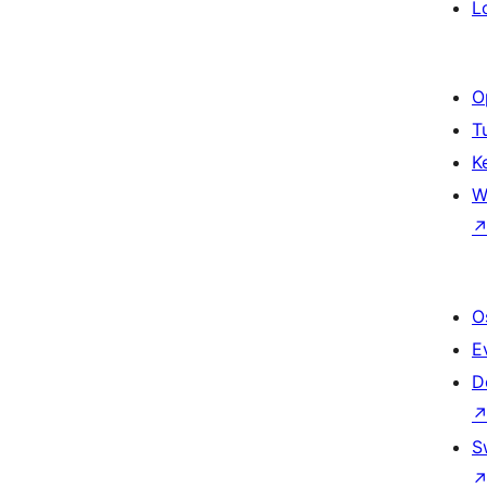
L
O
T
K
W
O
E
D
S