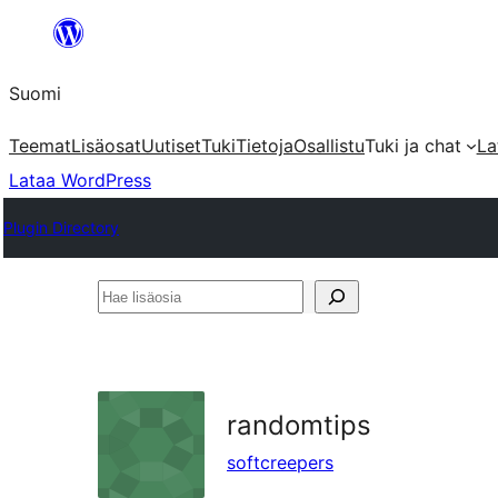
Siirry
sisältöön
Suomi
Teemat
Lisäosat
Uutiset
Tuki
Tietoja
Osallistu
Tuki ja chat
La
Lataa WordPress
Plugin Directory
Hae
lisäosia
randomtips
softcreepers