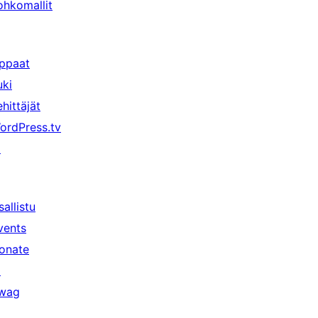
ohkomallit
ppaat
uki
ehittäjät
ordPress.tv
↗
sallistu
vents
onate
↗
wag
↗