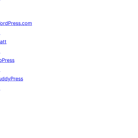
ordPress.com
↗
att
↗
bPress
↗
uddyPress
↗