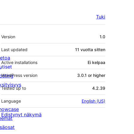
Tuki
Metatiedot
Version
1.0
Last updated
11 vuotta
sitten
ietoa
Active installations
Ei kelpaa
utiset
osting
WordPress version
3.0.1 or higher
ksityisyys
Tested up to
4.2.39
Language
English (US)
howcase
Edistynyt näkymä
eemat
isäosat