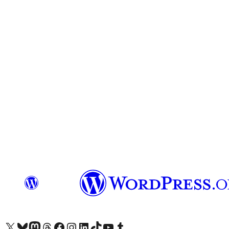
Visit our X (formerly Twitter) account
Visit our Bluesky account
Visit our Mastodon account
Visit our Threads account
Visit our Facebook page
Visit our Instagram account
Visit our LinkedIn account
Visit our TikTok account
Näytä YouTube-kanava
Visit our Tumblr account