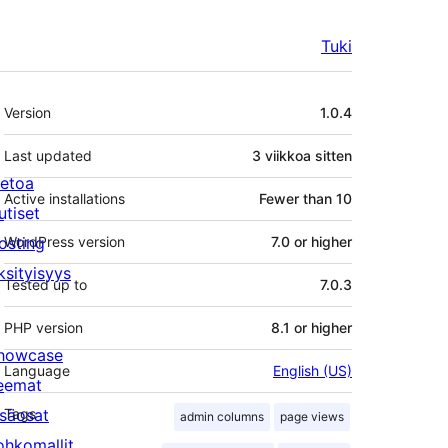
Tuki
Metatiedot
Version
1.0.4
Last updated
3 viikkoa
sitten
ietoa
Active installations
Fewer than 10
utiset
osting
WordPress version
7.0 or higher
ksityisyys
Tested up to
7.0.3
PHP version
8.1 or higher
howcase
Language
English (US)
eemat
isäosat
Tags
admin columns
page views
ohkomallit