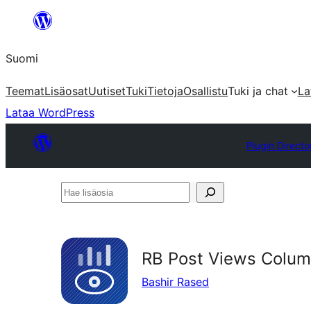
Siirry
sisältöön
Suomi
Teemat
Lisäosat
Uutiset
Tuki
Tietoja
Osallistu
Tuki ja chat
La
Lataa WordPress
Plugin Directo
Hae
lisäosia
RB Post Views Colu
Bashir Rased