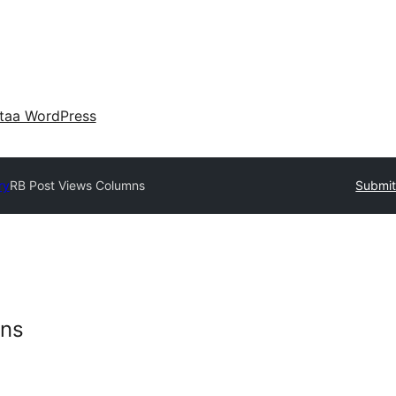
taa WordPress
ry
RB Post Views Columns
Submit
mns