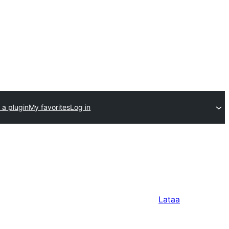
 a plugin
My favorites
Log in
Lataa