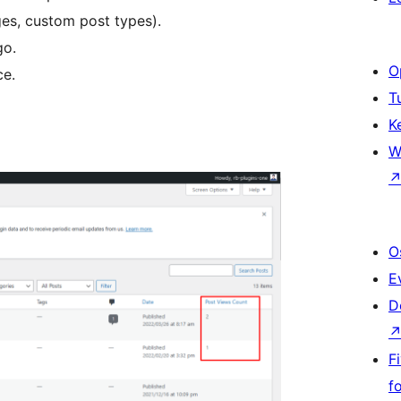
es, custom post types).
go.
O
ce.
T
K
W
O
E
D
F
f