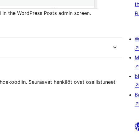
t
 in the WordPress Posts admin screen.
F
W
M
b
dekoodiin. Seuraavat henkilöt ovat osallistuneet
B