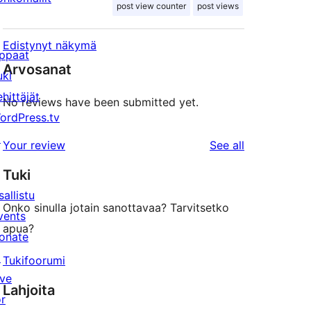
post view counter
post views
Edistynyt näkymä
ppaat
Arvosanat
uki
ehittäjät
No reviews have been submitted yet.
ordPress.tv
↗
reviews
Your review
See all
Tuki
sallistu
Onko sinulla jotain sanottavaa? Tarvitsetko
vents
apua?
onate
↗
Tukifoorumi
ive
Lahjoita
or