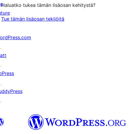
he
Haluatko tukea tämän lisäosan kehitystä?
uture
Tue tämän lisäosan tekijöitä
ordPress.com
↗
att
↗
bPress
↗
uddyPress
↗