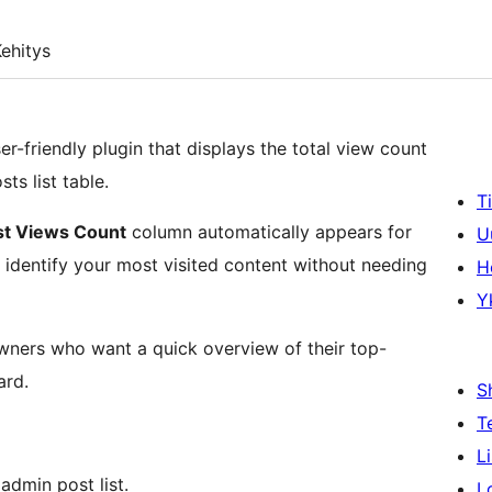
ehitys
ser-friendly plugin that displays the total view count
ts list table.
T
st Views Count
column automatically appears for
U
y identify your most visited content without needing
H
Y
wners who want a quick overview of their top-
ard.
S
T
L
admin post list.
L