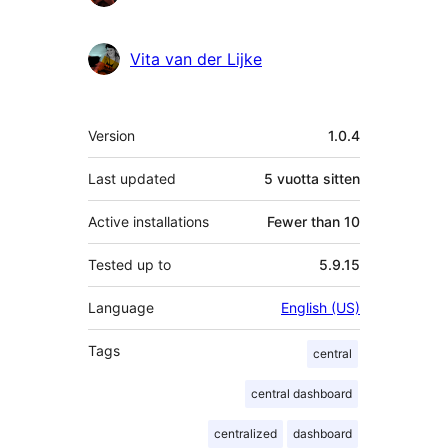
Vita van der Lijke
Metatiedot
Version
1.0.4
Last updated
5 vuotta
sitten
Active installations
Fewer than 10
Tested up to
5.9.15
Language
English (US)
Tags
central
central dashboard
centralized
dashboard