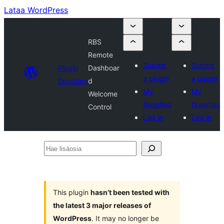
Lataa WordPress
RBS
Remote
Submit
Submit
Plugin
Dashboar
a plugin
a plugin
Directory
d
My
My
Welcome
favorites
favorites
Control
Log in
Log in
Hae
lisäosia
This plugin
hasn’t been tested with
the latest 3 major releases of
WordPress
. It may no longer be