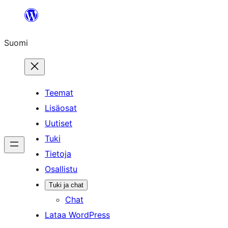
Siirry
sisältöön
Suomi
Teemat
Lisäosat
Uutiset
Tuki
Tietoja
Osallistu
Tuki ja chat
Chat
Lataa WordPress