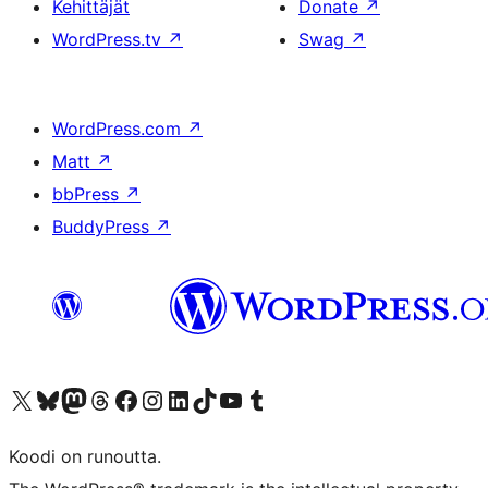
Kehittäjät
Donate
↗
WordPress.tv
↗
Swag
↗
WordPress.com
↗
Matt
↗
bbPress
↗
BuddyPress
↗
Visit our X (formerly Twitter) account
Visit our Bluesky account
Visit our Mastodon account
Visit our Threads account
Visit our Facebook page
Visit our Instagram account
Visit our LinkedIn account
Visit our TikTok account
Näytä YouTube-kanava
Visit our Tumblr account
Koodi on runoutta.