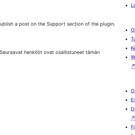
L
ublish a post on the Support section of the plugin.
O
T
K
euraavat henkilöt ovat osallistuneet tämän
W
O
E
D
F