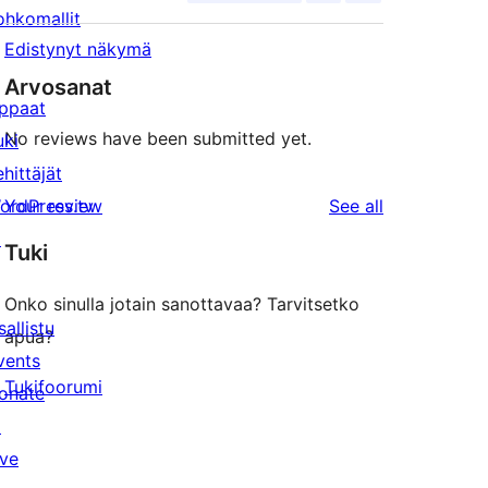
ohkomallit
Edistynyt näkymä
Arvosanat
ppaat
No reviews have been submitted yet.
uki
ehittäjät
reviews
ordPress.tv
Your review
See all
↗
Tuki
Onko sinulla jotain sanottavaa? Tarvitsetko
sallistu
apua?
vents
Tukifoorumi
onate
↗
ive