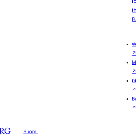
f
t
F
W
M
b
B
Suomi