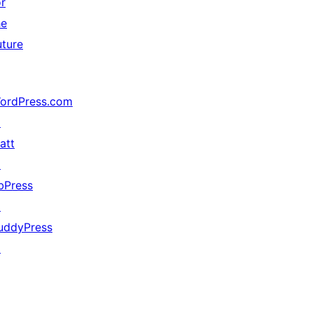
or
he
uture
ordPress.com
↗
att
↗
bPress
↗
uddyPress
↗