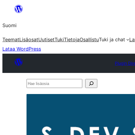
Siirry
sisältöön
Suomi
Teemat
Lisäosat
Uutiset
Tuki
Tietoja
Osallistu
Tuki ja chat
La
Lataa WordPress
Plugin Dir
Hae
lisäosia