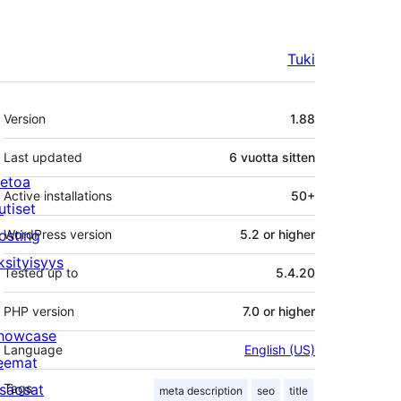
Tuki
Metatiedot
Version
1.88
Last updated
6 vuotta
sitten
ietoa
Active installations
50+
utiset
osting
WordPress version
5.2 or higher
ksityisyys
Tested up to
5.4.20
PHP version
7.0 or higher
howcase
Language
English (US)
eemat
isäosat
Tags
meta description
seo
title