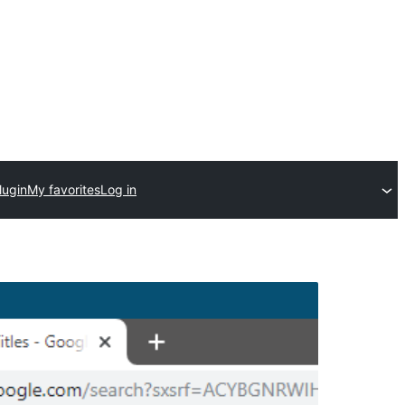
lugin
My favorites
Log in