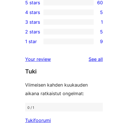
5 stars
60
60
4 stars
5
5-
5
3 stars
1
star
4-
1
2 stars
5
reviews
star
3-
5
1 star
9
reviews
star
2-
9
review
star
1-
reviews
Your review
See all
reviews
star
Tuki
reviews
Viimeisen kahden kuukauden
aikana ratkaistut ongelmat:
0 / 1
Tukifoorumi