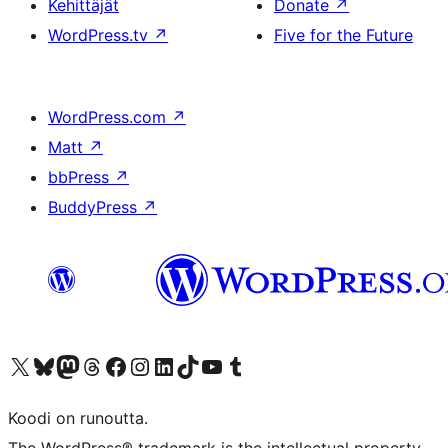
Kehittäjät
Donate
↗
WordPress.tv
↗
Five for the Future
WordPress.com
↗
Matt
↗
bbPress
↗
BuddyPress
↗
Visit our X (formerly Twitter) account
Visit our Bluesky account
Visit our Mastodon account
Visit our Threads account
Visit our Facebook page
Visit our Instagram account
Visit our LinkedIn account
Visit our TikTok account
Näytä YouTube-kanava
Visit our Tumblr account
Koodi on runoutta.