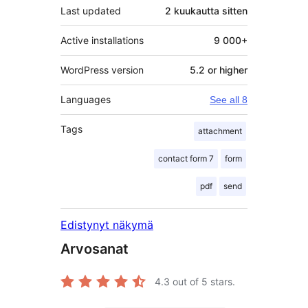
Last updated
2 kuukautta
sitten
Active installations
9 000+
WordPress version
5.2 or higher
Languages
See all 8
Tags
attachment
contact form 7
form
pdf
send
Edistynyt näkymä
Arvosanat
4.3
out of 5 stars.