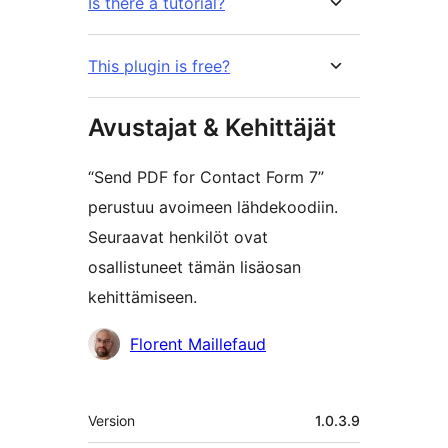
Is there a tutorial?
This plugin is free?
Avustajat & Kehittäjät
“Send PDF for Contact Form 7”
perustuu avoimeen lähdekoodiin.
Seuraavat henkilöt ovat
osallistuneet tämän lisäosan
kehittämiseen.
Avustajat
Florent Maillefaud
Metatiedot
Version
1.0.3.9