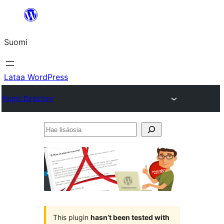
Siirry
sisältöön
Suomi
Lataa WordPress
Plugin Directory
Hae
lisäosia
This plugin
hasn’t been tested with