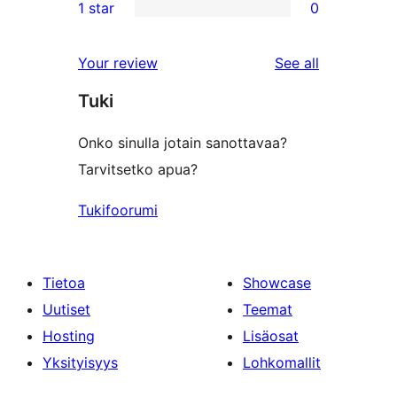
1 star
0
reviews
star
2-
0
review
star
1-
reviews
Your review
See all
reviews
star
Tuki
reviews
Onko sinulla jotain sanottavaa?
Tarvitsetko apua?
Tukifoorumi
Tietoa
Showcase
Uutiset
Teemat
Hosting
Lisäosat
Yksityisyys
Lohkomallit