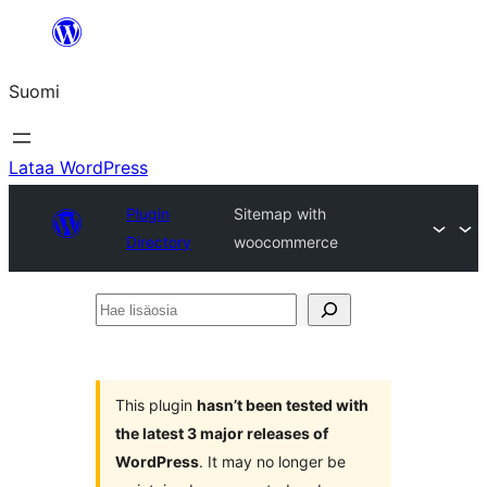
Siirry
sisältöön
Suomi
Lataa WordPress
Plugin
Sitemap with
Directory
woocommerce
Hae
lisäosia
This plugin
hasn’t been tested with
the latest 3 major releases of
WordPress
. It may no longer be