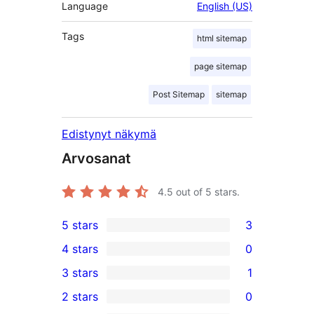
Language
English (US)
Tags
html sitemap
page sitemap
Post Sitemap
sitemap
Edistynyt näkymä
Arvosanat
4.5
out of 5 stars.
5 stars
3
3
4 stars
0
5-
0
3 stars
1
star
4-
1
2 stars
0
reviews
star
3-
0