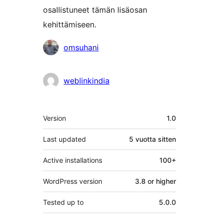
osallistuneet tämän lisäosan
kehittämiseen.
Avustajat
omsuhani
weblinkindia
Metatiedot
Version
1.0
Last updated
5 vuotta
sitten
Active installations
100+
WordPress version
3.8 or higher
Tested up to
5.0.0