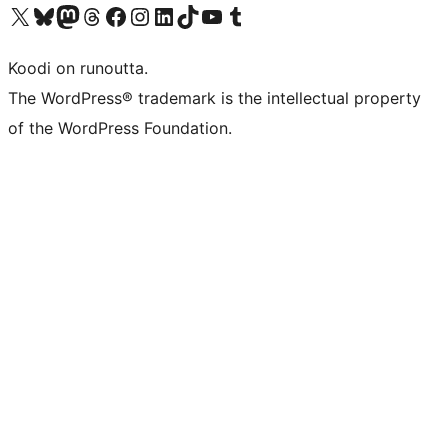
Visit our X (formerly Twitter) account
Visit our Bluesky account
Visit our Mastodon account
Visit our Threads account
Visit our Facebook page
Visit our Instagram account
Visit our LinkedIn account
Visit our TikTok account
Näytä YouTube-kanava
Visit our Tumblr account
Koodi on runoutta.
The WordPress® trademark is the intellectual property
of the WordPress Foundation.