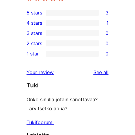
5 stars
3
3
4 stars
1
5-
1
3 stars
0
star
4-
0
2 stars
0
reviews
star
3-
0
1 star
0
review
star
2-
0
reviews
star
1-
reviews
Your review
See all
reviews
star
Tuki
reviews
Onko sinulla jotain sanottavaa?
Tarvitsetko apua?
Tukifoorumi