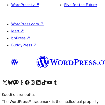
WordPress.tv
↗
Five for the Future
WordPress.com
↗
Matt
↗
bbPress
↗
BuddyPress
↗
Visit our X (formerly Twitter) account
Visit our Bluesky account
Visit our Mastodon account
Visit our Threads account
Visit our Facebook page
Visit our Instagram account
Visit our LinkedIn account
Visit our TikTok account
Näytä YouTube-kanava
Visit our Tumblr account
Koodi on runoutta.
The WordPress® trademark is the intellectual property