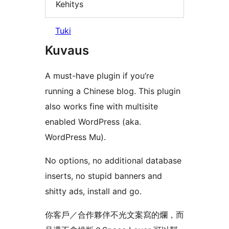
Kehitys
Tuki
Kuvaus
A must-have plugin if you’re
running a Chinese blog. This plugin
also works fine with multisite
enabled WordPress (aka.
WordPress Mu).
No options, no additional database
inserts, no stupid banners and
shitty ads, install and go.
你客戶／合作夥伴不光文案寫的爛，而