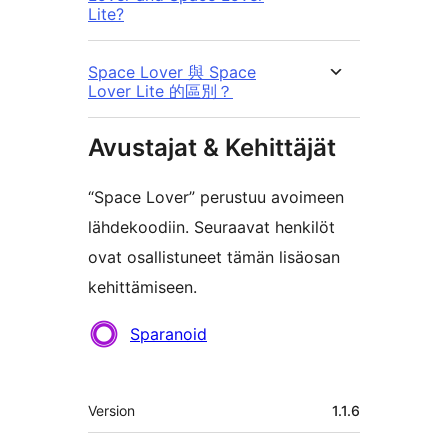
Lite?
Space Lover 與 Space
Lover Lite 的區別？
Avustajat & Kehittäjät
“Space Lover” perustuu avoimeen
lähdekoodiin. Seuraavat henkilöt
ovat osallistuneet tämän lisäosan
kehittämiseen.
Avustajat
Sparanoid
Metatiedot
Version
1.1.6