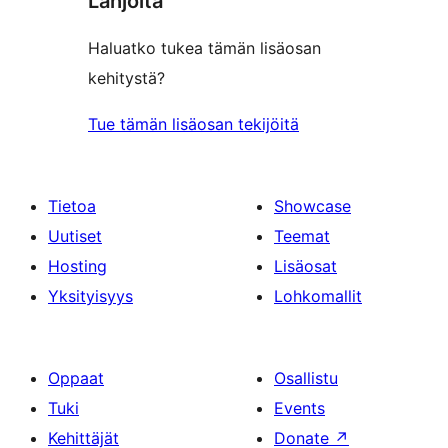
Lahjoita
Haluatko tukea tämän lisäosan
kehitystä?
Tue tämän lisäosan tekijöitä
Tietoa
Showcase
Uutiset
Teemat
Hosting
Lisäosat
Yksityisyys
Lohkomallit
Oppaat
Osallistu
Tuki
Events
Kehittäjät
Donate
↗