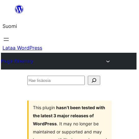
Siirry
sisältöön
Suomi
Lataa WordPress
Plugin Directory
Hae
lisäosia
This plugin
hasn’t been tested with
the latest 3 major releases of
WordPress
. It may no longer be
maintained or supported and may