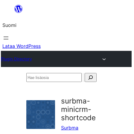
Siirry
sisältöön
Suomi
Lataa WordPress
Plugin Directory
Hae
lisäosia
surbma-
minicrm-
shortcode
Surbma