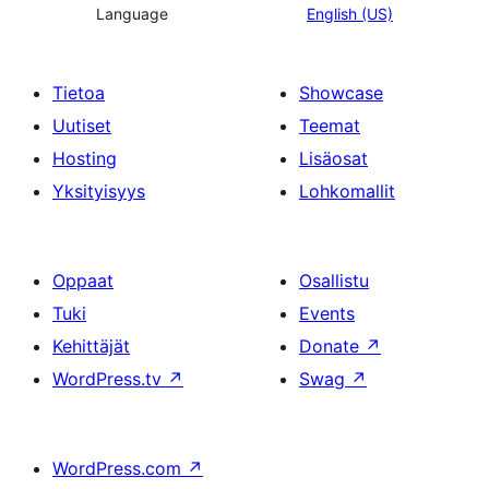
Language
English (US)
Tietoa
Showcase
Uutiset
Teemat
Hosting
Lisäosat
Yksityisyys
Lohkomallit
Oppaat
Osallistu
Tuki
Events
Kehittäjät
Donate
↗
WordPress.tv
↗
Swag
↗
WordPress.com
↗