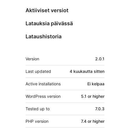
Aktiiviset versiot
Latauksia päivässä
Lataushistoria
Metatiedot
Version
2.0.1
Last updated
4 kuukautta
sitten
Active installations
Ei kelpaa
WordPress version
5.1 or higher
Tested up to
7.0.3
PHP version
7.4 or higher