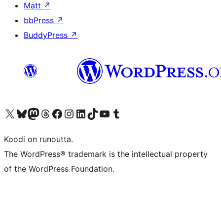
Matt
↗
bbPress
↗
BuddyPress
↗
Visit our X (formerly Twitter) account
Visit our Bluesky account
Visit our Mastodon account
Visit our Threads account
Visit our Facebook page
Visit our Instagram account
Visit our LinkedIn account
Visit our TikTok account
Näytä YouTube-kanava
Visit our Tumblr account
Koodi on runoutta.
The WordPress® trademark is the intellectual property
of the WordPress Foundation.