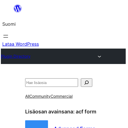
Siirry
sisältöön
Suomi
Lataa WordPress
Plugin Directory
Etsi
All
Community
Commercial
Lisäosan avainsana:
acf form