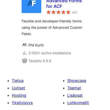
Advanced Forms
for ACF
arvosanat
(41
)
yhteensä
Flexible and developer-friendly forms
using the power of Advanced Custom
Fields
Phil Kurth
3 000+ active installations
Testattu 6.9.6
Tietoa
Showcase
Uutiset
Teemat
Hosting
Lisäosat
Yksityisyys
Lohkomallit