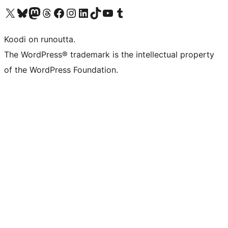
Visit our X (formerly Twitter) account
Visit our Bluesky account
Visit our Mastodon account
Visit our Threads account
Visit our Facebook page
Visit our Instagram account
Visit our LinkedIn account
Visit our TikTok account
Näytä YouTube-kanava
Visit our Tumblr account
Koodi on runoutta.
The WordPress® trademark is the intellectual property
of the WordPress Foundation.