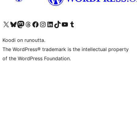
Visit our X (formerly Twitter) account
Visit our Bluesky account
Visit our Mastodon account
Visit our Threads account
Visit our Facebook page
Visit our Instagram account
Visit our LinkedIn account
Visit our TikTok account
Näytä YouTube-kanava
Visit our Tumblr account
Koodi on runoutta.
The WordPress® trademark is the intellectual property
of the WordPress Foundation.