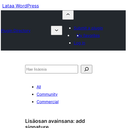
Lataa WordPress
Submit a plugin
Plugin Directory
My favorites
Log in
Etsi
All
Community
Commercial
Lisäosan avainsana:
add
signature