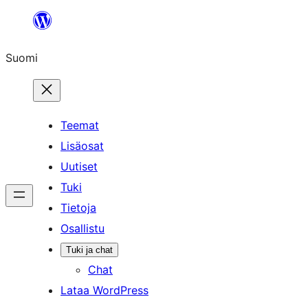
Siirry
sisältöön
Suomi
Teemat
Lisäosat
Uutiset
Tuki
Tietoja
Osallistu
Tuki ja chat
Chat
Lataa WordPress