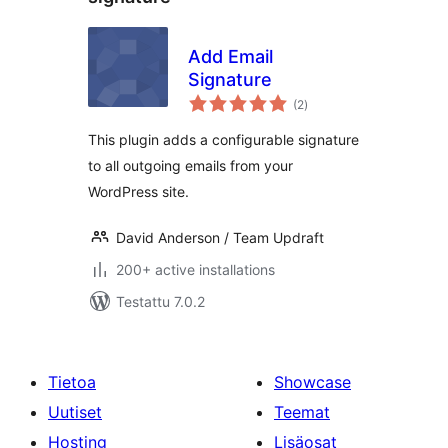
Add Email
Signature
arvosanat
(2
)
yhteensä
This plugin adds a configurable signature
to all outgoing emails from your
WordPress site.
David Anderson / Team Updraft
200+ active installations
Testattu 7.0.2
Tietoa
Showcase
Uutiset
Teemat
Hosting
Lisäosat