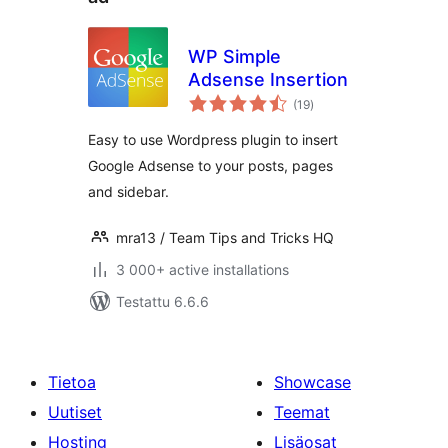
WP Simple
Adsense Insertion
arvosanat
(19
)
yhteensä
Easy to use Wordpress plugin to insert
Google Adsense to your posts, pages
and sidebar.
mra13 / Team Tips and Tricks HQ
3 000+ active installations
Testattu 6.6.6
Tietoa
Showcase
Uutiset
Teemat
Hosting
Lisäosat