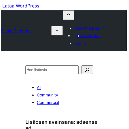
Lataa WordPress
Submit a plugin
Plugin Directory
My favorites
Log in
Etsi
All
Community
Commercial
Lisäosan avainsana:
adsense
ad