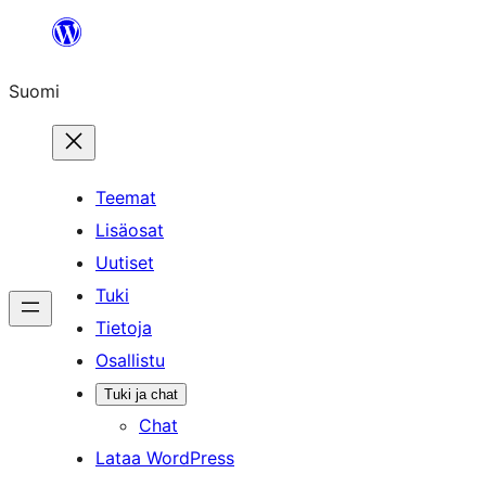
Siirry
sisältöön
Suomi
Teemat
Lisäosat
Uutiset
Tuki
Tietoja
Osallistu
Tuki ja chat
Chat
Lataa WordPress