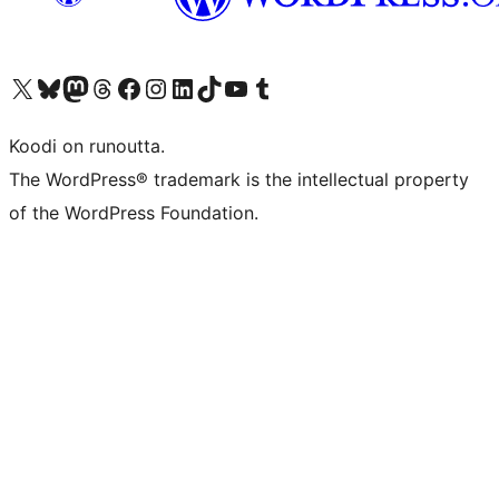
Visit our X (formerly Twitter) account
Visit our Bluesky account
Visit our Mastodon account
Visit our Threads account
Visit our Facebook page
Visit our Instagram account
Visit our LinkedIn account
Visit our TikTok account
Näytä YouTube-kanava
Visit our Tumblr account
Koodi on runoutta.
The WordPress® trademark is the intellectual property
of the WordPress Foundation.