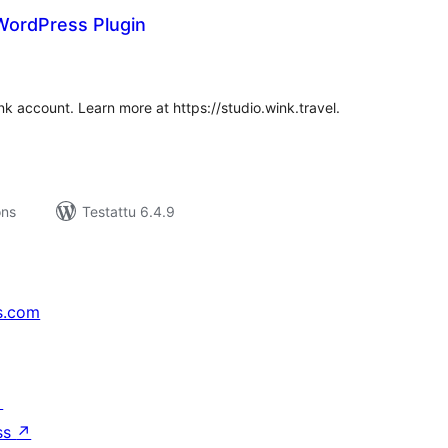
 WordPress Plugin
rvosanat
hteensä
k account. Learn more at https://studio.wink.travel.
ons
Testattu 6.4.9
s.com
↗
ss
↗