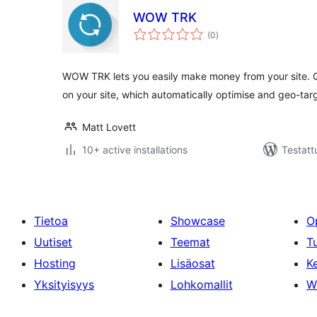
WOW TRK
arvosanat
(0
)
yhteensä
WOW TRK lets you easily make money from your site. Q
on your site, which automatically optimise and geo-tar
Matt Lovett
10+ active installations
Testatt
Tietoa
Showcase
O
Uutiset
Teemat
T
Hosting
Lisäosat
Ke
Yksityisyys
Lohkomallit
W