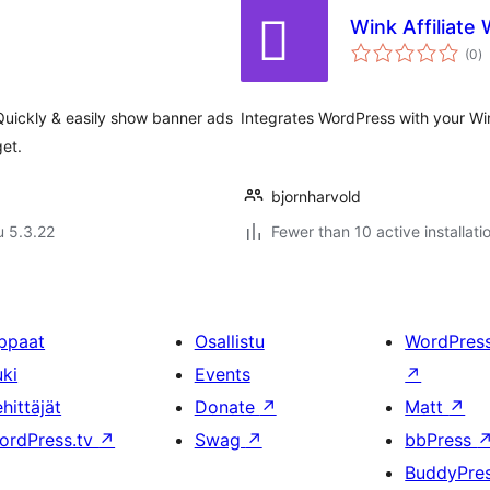
Wink Affiliate
a
(0
)
y
uickly & easily show banner ads
Integrates WordPress with your Win
get.
bjornharvold
u 5.3.22
Fewer than 10 active installati
ppaat
Osallistu
WordPres
uki
Events
↗
hittäjät
Donate
↗
Matt
↗
ordPress.tv
↗
Swag
↗
bbPress
BuddyPre