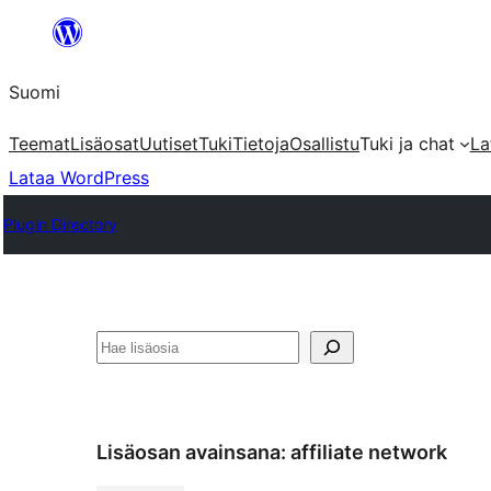
Siirry
sisältöön
Suomi
Teemat
Lisäosat
Uutiset
Tuki
Tietoja
Osallistu
Tuki ja chat
La
Lataa WordPress
Plugin Directory
Etsi
Lisäosan avainsana:
affiliate network