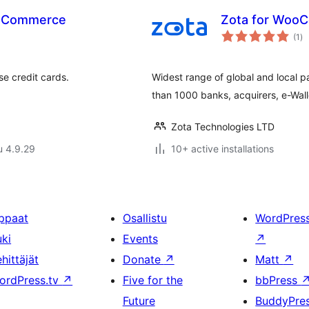
ooCommerce
Zota for Woo
ar
(1
)
yh
se credit cards.
Widest range of global and local 
than 1000 banks, acquirers, e-Wall
Zota Technologies LTD
u 4.9.29
10+ active installations
ppaat
Osallistu
WordPres
uki
Events
↗
hittäjät
Donate
↗
Matt
↗
ordPress.tv
↗
Five for the
bbPress
Future
BuddyPre