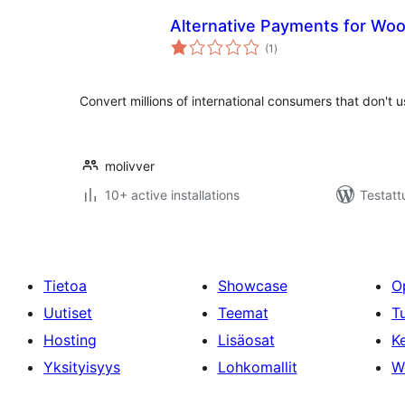
Alternative Payments for W
arvosanat
(1
)
yhteensä
Convert millions of international consumers that don't u
molivver
10+ active installations
Testatt
Tietoa
Showcase
O
Uutiset
Teemat
T
Hosting
Lisäosat
Ke
Yksityisyys
Lohkomallit
W