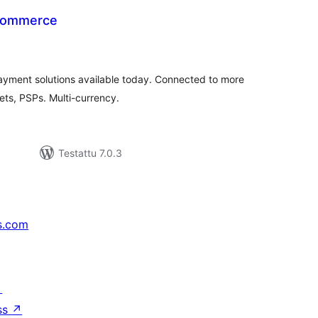
Commerce
vosanat
teensä
payment solutions available today. Connected to more
ets, PSPs. Multi-currency.
Testattu 7.0.3
s.com
↗
ss
↗