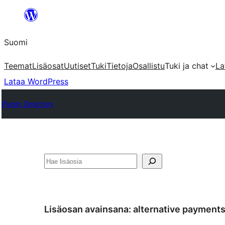
Siirry
sisältöön
Suomi
Teemat
Lisäosat
Uutiset
Tuki
Tietoja
Osallistu
Tuki ja chat
La
Lataa WordPress
Plugin Directory
Etsi
Lisäosan avainsana:
alternative payment