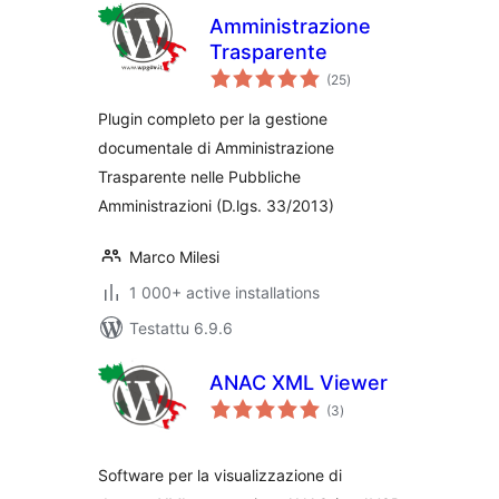
Amministrazione
Trasparente
arvosanat
(25
)
yhteensä
Plugin completo per la gestione
documentale di Amministrazione
Trasparente nelle Pubbliche
Amministrazioni (D.lgs. 33/2013)
Marco Milesi
1 000+ active installations
Testattu 6.9.6
ANAC XML Viewer
arvosanat
(3
)
yhteensä
Software per la visualizzazione di