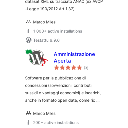
dataset XML su tracciato ANAC (ex AVCP
-Legge 190/2012 Art 1.32).
Marco Milesi
1 000+ active installations
Testattu 6.9.6
Amministrazione
Aperta
arvosanat
(3
)
yhteensä
Software per la pubblicazione di
concessioni (sovvenzioni, contributi,
sussidi e vantaggi economici) e incarichi,
anche in formato open data, come ric …
Marco Milesi
200+ active installations