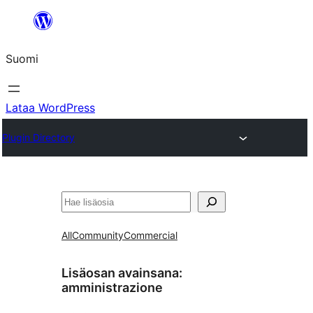
Siirry
sisältöön
Suomi
Lataa WordPress
Plugin Directory
Etsi
All
Community
Commercial
Lisäosan avainsana:
amministrazione