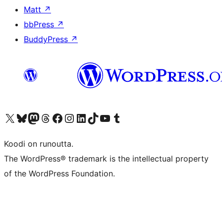
Matt
↗
bbPress
↗
BuddyPress
↗
Visit our X (formerly Twitter) account
Visit our Bluesky account
Visit our Mastodon account
Visit our Threads account
Visit our Facebook page
Visit our Instagram account
Visit our LinkedIn account
Visit our TikTok account
Näytä YouTube-kanava
Visit our Tumblr account
Koodi on runoutta.
The WordPress® trademark is the intellectual property
of the WordPress Foundation.