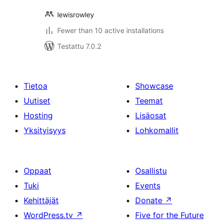
lewisrowley
Fewer than 10 active installations
Testattu 7.0.2
Tietoa
Showcase
Uutiset
Teemat
Hosting
Lisäosat
Yksityisyys
Lohkomallit
Oppaat
Osallistu
Tuki
Events
Kehittäjät
Donate
↗
WordPress.tv
↗
Five for the Future