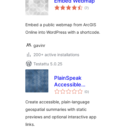
Embed Webmap
arvosanat
(7
)
yhteensä
Embed a public webmap from ArcGIS
Online into WordPress with a shortcode.
gavinr
200+ active installations
Testattu 5.0.25
PlainSpeak
Accessible
arvosanat
Geospatial
(0
)
yhteensä
Companion
Create accessible, plain-language
geospatial summaries with static
previews and optional interactive app
links.