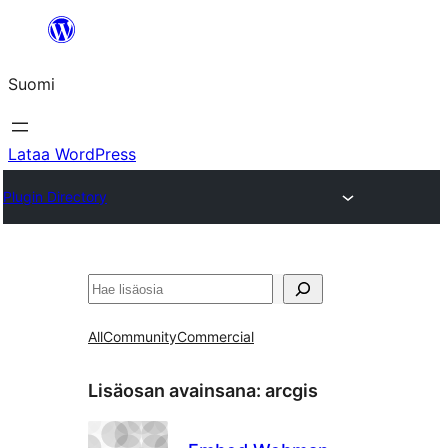
Siirry
sisältöön
Suomi
Lataa WordPress
Plugin Directory
Etsi
All
Community
Commercial
Lisäosan avainsana:
arcgis