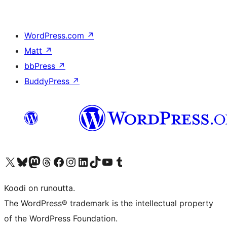
WordPress.com
↗
Matt
↗
bbPress
↗
BuddyPress
↗
Visit our X (formerly Twitter) account
Visit our Bluesky account
Visit our Mastodon account
Visit our Threads account
Visit our Facebook page
Visit our Instagram account
Visit our LinkedIn account
Visit our TikTok account
Näytä YouTube-kanava
Visit our Tumblr account
Koodi on runoutta.
The WordPress® trademark is the intellectual property
of the WordPress Foundation.