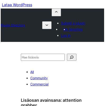
Lataa WordPress
Submit a plugin
Plugin Directory
My favorites
Log in
Etsi
All
Community
Commercial
Lisäosan avainsana:
attention
grabber