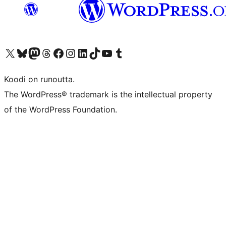
Visit our X (formerly Twitter) account
Visit our Bluesky account
Visit our Mastodon account
Visit our Threads account
Visit our Facebook page
Visit our Instagram account
Visit our LinkedIn account
Visit our TikTok account
Näytä YouTube-kanava
Visit our Tumblr account
Koodi on runoutta.
The WordPress® trademark is the intellectual property
of the WordPress Foundation.