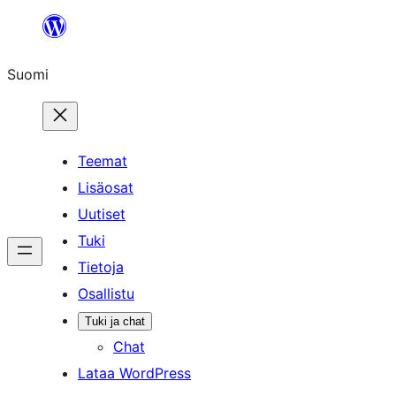
Siirry
sisältöön
Suomi
Teemat
Lisäosat
Uutiset
Tuki
Tietoja
Osallistu
Tuki ja chat
Chat
Lataa WordPress