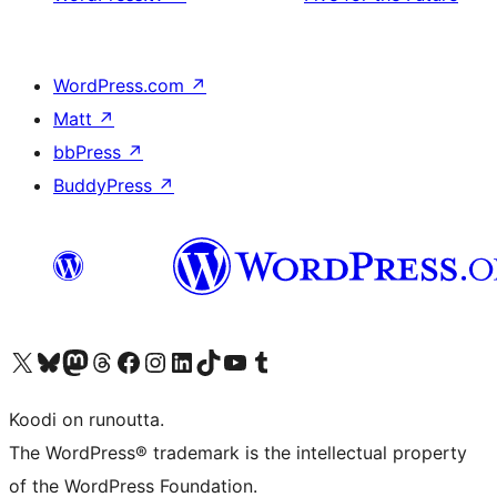
WordPress.com
↗
Matt
↗
bbPress
↗
BuddyPress
↗
Visit our X (formerly Twitter) account
Visit our Bluesky account
Visit our Mastodon account
Visit our Threads account
Visit our Facebook page
Visit our Instagram account
Visit our LinkedIn account
Visit our TikTok account
Näytä YouTube-kanava
Visit our Tumblr account
Koodi on runoutta.
The WordPress® trademark is the intellectual property
of the WordPress Foundation.