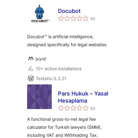
Docubot
arvosanat
(0
)
yhteensä
Docubot™ is artificial intelligence,
designed specifically for legal websites.
jvyrd
10+ active installations
Testattu 5.3.21
Pars Hukuk – Yasal
Hesaplama
arvosanat
(0
)
yhteensä
A functional gross-to-net legal fee
calculator for Turkish lawyers (SMM),
including VAT and Withholding Tax.