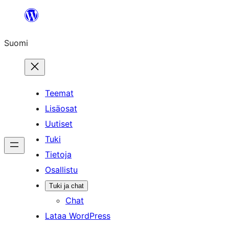
Siirry
sisältöön
Suomi
Teemat
Lisäosat
Uutiset
Tuki
Tietoja
Osallistu
Tuki ja chat
Chat
Lataa WordPress