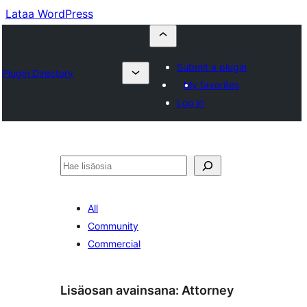
Lataa WordPress
Submit a plugin
Plugin Directory
My favorites
Log in
Etsi
All
Community
Commercial
Lisäosan avainsana:
Attorney