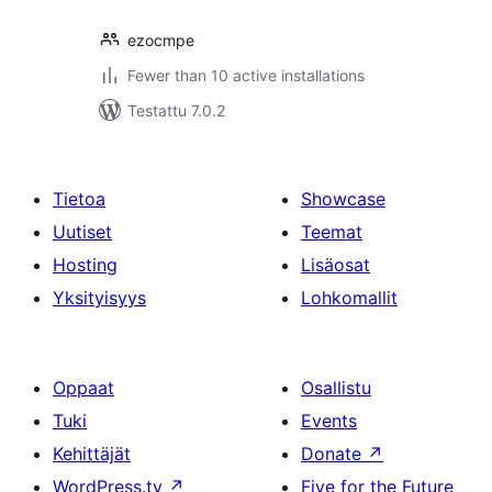
ezocmpe
Fewer than 10 active installations
Testattu 7.0.2
Tietoa
Showcase
Uutiset
Teemat
Hosting
Lisäosat
Yksityisyys
Lohkomallit
Oppaat
Osallistu
Tuki
Events
Kehittäjät
Donate
↗
WordPress.tv
↗
Five for the Future