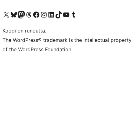
Visit our X (formerly Twitter) account
Visit our Bluesky account
Visit our Mastodon account
Visit our Threads account
Visit our Facebook page
Visit our Instagram account
Visit our LinkedIn account
Visit our TikTok account
Näytä YouTube-kanava
Visit our Tumblr account
Koodi on runoutta.
The WordPress® trademark is the intellectual property
of the WordPress Foundation.