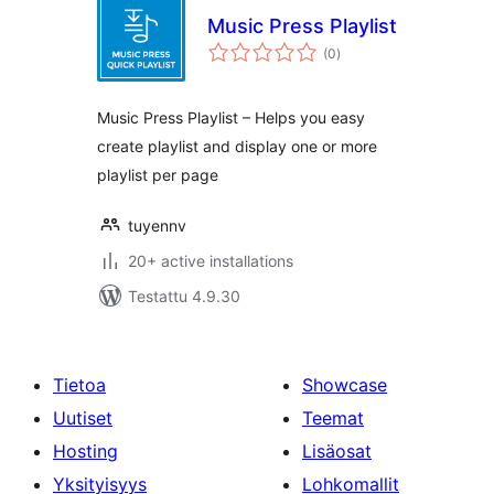
Music Press Playlist
arvosanat
(0
)
yhteensä
Music Press Playlist – Helps you easy
create playlist and display one or more
playlist per page
tuyennv
20+ active installations
Testattu 4.9.30
Tietoa
Showcase
Uutiset
Teemat
Hosting
Lisäosat
Yksityisyys
Lohkomallit