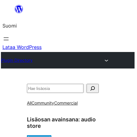
Siirry
sisältöön
Suomi
Lataa WordPress
Plugin Directory
Etsi
All
Community
Commercial
Lisäosan avainsana:
audio
store