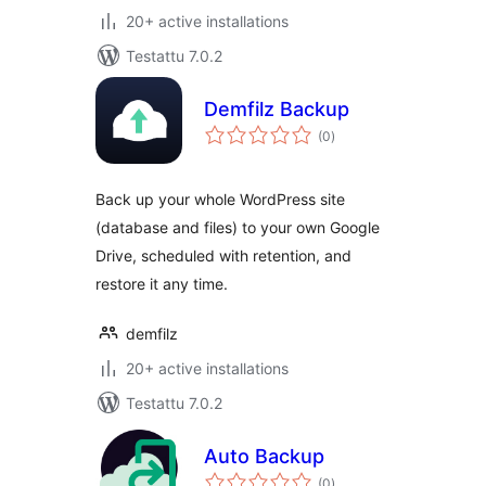
20+ active installations
Testattu 7.0.2
Demfilz Backup
arvosanat
(0
)
yhteensä
Back up your whole WordPress site
(database and files) to your own Google
Drive, scheduled with retention, and
restore it any time.
demfilz
20+ active installations
Testattu 7.0.2
Auto Backup
arvosanat
(0
)