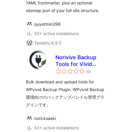
YAML frontmatter, plus an optional
sitemap.json of your full site structure.
quyettran298
50+ active installations
Testattu 6.9.5
Norivive Backup
Tools for Vivid
arvosanat
Backup
(0
)
yhteensä
Bulk download and upload tools for
WPvivid Backup Plugin. WPvivid Backup
環境向けのバックアップバンドル管理プラ
グインです。
noricksaeki
50+ active installations