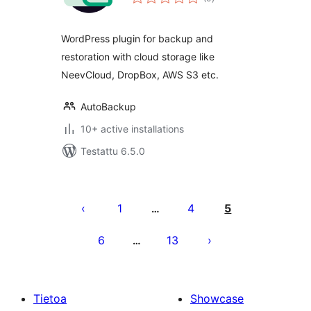
yhteensä
WordPress plugin for backup and
restoration with cloud storage like
NeevCloud, DropBox, AWS S3 etc.
AutoBackup
10+ active installations
Testattu 6.5.0
Artikkelien
sivutus
1
4
5
…
6
13
…
Tietoa
Showcase