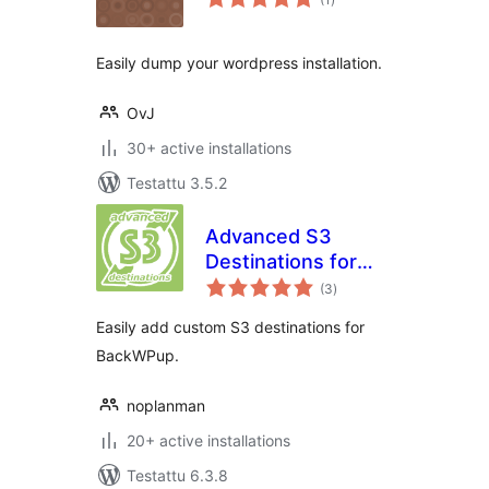
yhteensä
Easily dump your wordpress installation.
OvJ
30+ active installations
Testattu 3.5.2
Advanced S3
Destinations for
arvosanat
BackWPup
(3
)
yhteensä
Easily add custom S3 destinations for
BackWPup.
noplanman
20+ active installations
Testattu 6.3.8