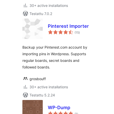
30+ active installations
Testattu 7.0.2
Pinterest Importer
arvosanat
(15
)
yhteensä
Backup your Pinterest.com account by
importing pins in Wordpress. Supports
regular boards, secret boards and
followed boards.
grosbouff
30+ active installations
Testattu 5.2.24
WP-Dump
arvosanat
(1
)