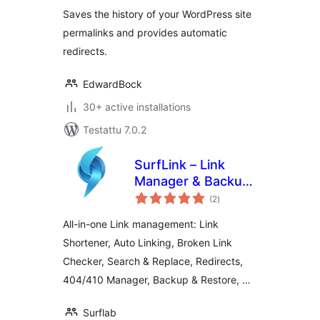
Saves the history of your WordPress site
permalinks and provides automatic
redirects.
EdwardBock
30+ active installations
Testattu 7.0.2
SurfLink – Link
Manager & Backup
arvosanat
Restore
(2
)
yhteensä
All-in-one Link management: Link
Shortener, Auto Linking, Broken Link
Checker, Search & Replace, Redirects,
404/410 Manager, Backup & Restore, …
Surflab