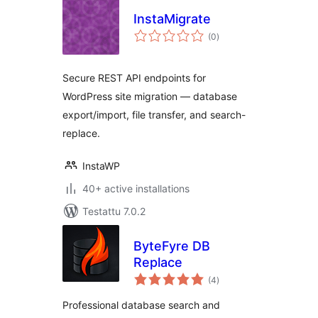
InstaMigrate
arvosanat
(0
)
yhteensä
Secure REST API endpoints for
WordPress site migration — database
export/import, file transfer, and search-
replace.
InstaWP
40+ active installations
Testattu 7.0.2
ByteFyre DB
Replace
arvosanat
(4
)
yhteensä
Professional database search and