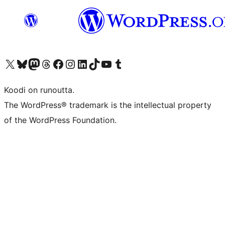
Visit our X (formerly Twitter) account
Visit our Bluesky account
Visit our Mastodon account
Visit our Threads account
Visit our Facebook page
Visit our Instagram account
Visit our LinkedIn account
Visit our TikTok account
Näytä YouTube-kanava
Visit our Tumblr account
Koodi on runoutta.
The WordPress® trademark is the intellectual property
of the WordPress Foundation.