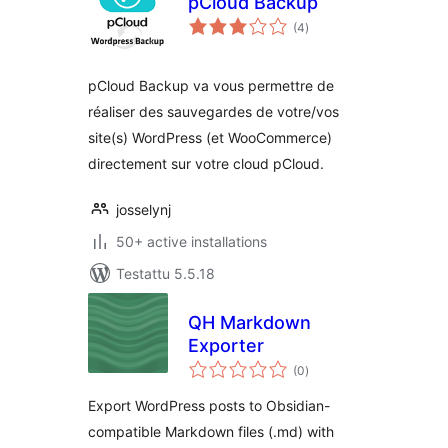
pCloud Backup
arvosanat
(4
)
yhteensä
pCloud Backup va vous permettre de
réaliser des sauvegardes de votre/vos
site(s) WordPress (et WooCommerce)
directement sur votre cloud pCloud.
josselynj
50+ active installations
Testattu 5.5.18
QH Markdown
Exporter
arvosanat
(0
)
yhteensä
Export WordPress posts to Obsidian-
compatible Markdown files (.md) with