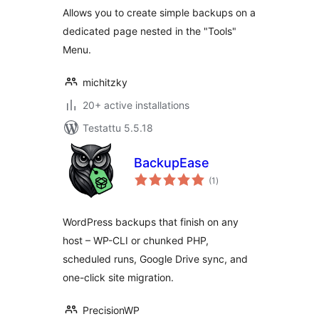
Allows you to create simple backups on a
dedicated page nested in the "Tools"
Menu.
michitzky
20+ active installations
Testattu 5.5.18
BackupEase
arvosanat
(1
)
yhteensä
WordPress backups that finish on any
host – WP-CLI or chunked PHP,
scheduled runs, Google Drive sync, and
one-click site migration.
PrecisionWP