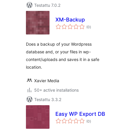
Testattu 7.0.2
XM-Backup
arvosanat
(0
)
yhteensä
Does a backup of your Wordpress
database and, or your files in wp-
content/uploads and saves it in a safe
location.
Xavier Media
50+ active installations
Testattu 3.3.2
Easy WP Export DB
arvosanat
(0
)
yhteensä