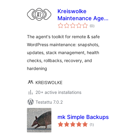
Kreiswolke
Maintenance Agent
arvosanat
Toolkit
(0
)
yhteensä
The agent's toolkit for remote & safe
WordPress maintenance: snapshots,
updates, stack management, health
checks, rollbacks, recovery, and
hardening
KREISWOLKE
20+ active installations
Testattu 7.0.2
mk Simple Backups
arvosanat
(1
)
yhteensä