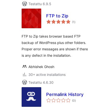
Testattu 6.9.5
FTP to Zip
arvosanat
(1
)
yhteensä
FTP to Zip takes browser based FTP
backup of WordPress plus other folders.
Proper error messages are shown if there
is any defect in the installation.
Abhishek Ghosh
30+ active installations
Testattu 4.6.30
Permalink History
arvosanat
(0
)
yhteensä