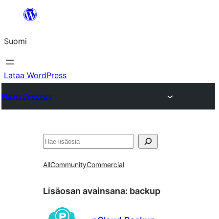
Siirry
sisältöön
Suomi
Lataa WordPress
Plugin Directory
Etsi
All
Community
Commercial
Lisäosan avainsana:
backup