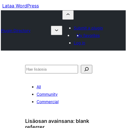
Lataa WordPress
Submit a plugin
Plugin Directory
My favorites
Log in
Etsi
All
Community
Commercial
Lisäosan avainsana:
blank
referrer