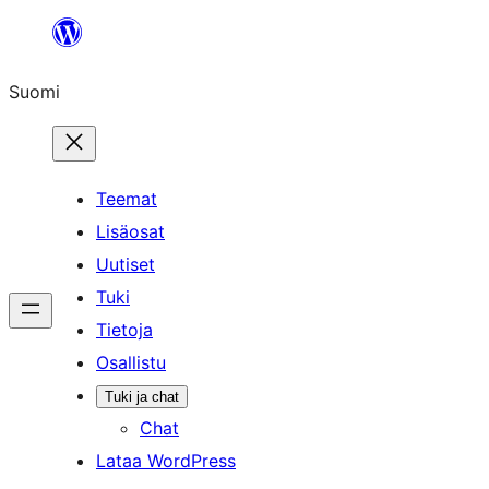
Siirry
sisältöön
Suomi
Teemat
Lisäosat
Uutiset
Tuki
Tietoja
Osallistu
Tuki ja chat
Chat
Lataa WordPress