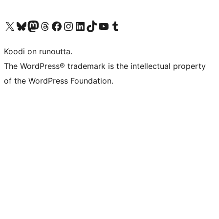
Visit our X (formerly Twitter) account
Visit our Bluesky account
Visit our Mastodon account
Visit our Threads account
Visit our Facebook page
Visit our Instagram account
Visit our LinkedIn account
Visit our TikTok account
Näytä YouTube-kanava
Visit our Tumblr account
Koodi on runoutta.
The WordPress® trademark is the intellectual property
of the WordPress Foundation.