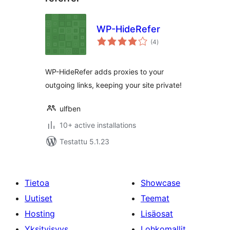
WP-HideRefer
arvosanat
(4
)
yhteensä
WP-HideRefer adds proxies to your
outgoing links, keeping your site private!
ulfben
10+ active installations
Testattu 5.1.23
Tietoa
Showcase
Uutiset
Teemat
Hosting
Lisäosat
Yksityisyys
Lohkomallit