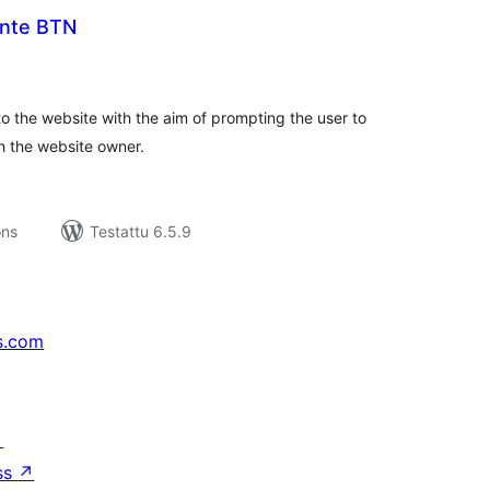
ante BTN
rvosanat
hteensä
to the website with the aim of prompting the user to
h the website owner.
ons
Testattu 6.5.9
s.com
↗
ss
↗