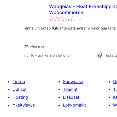
Webgoias – Float Freeshippin
Woocommerce
arvosanat
(0
)
yhteensä
Tenha um botão flutuante para avisar o valor que falta 
rfbastos
10+ active installations
Testatt
Tietoa
Showcase
O
Uutiset
Teemat
T
Hosting
Lisäosat
Ke
Yksityisyys
Lohkomallit
W