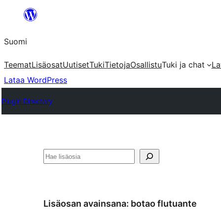
Siirry
sisältöön
Suomi
Teemat
Lisäosat
Uutiset
Tuki
Tietoja
Osallistu
Tuki ja chat
La
Lataa WordPress
Plugin Directory
Etsi
Lisäosan avainsana:
botao flutuante