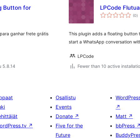
g Button for
LPCode Flutu
a
(0
)
y
para ganhar frete grátis
This plugin adds a floating button 
start a WhatsApp conversation wit
LPCode
u 5.8.14
Fewer than 10 active installati
ppaat
Osallistu
WordPres
uki
Events
↗
hittäjät
Donate
↗
Matt
↗
ordPress.tv
↗
Five for the
bbPress
Future
BuddyPre