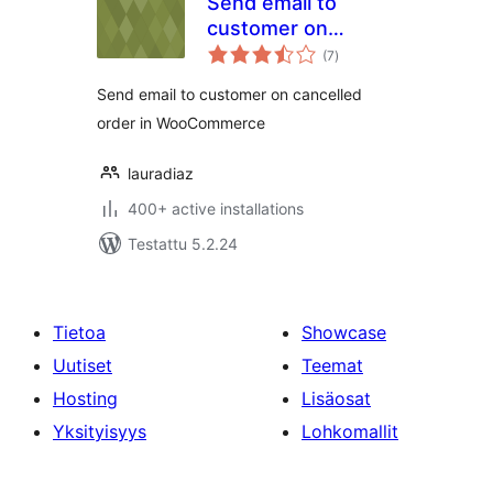
Send email to
customer on
arvosanat
cancelled order in
(7
)
yhteensä
WooCommerce
Send email to customer on cancelled
order in WooCommerce
lauradiaz
400+ active installations
Testattu 5.2.24
Tietoa
Showcase
Uutiset
Teemat
Hosting
Lisäosat
Yksityisyys
Lohkomallit