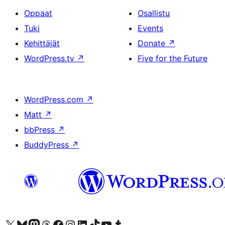
Oppaat
Osallistu
Tuki
Events
Kehittäjät
Donate
↗
WordPress.tv
↗
Five for the Future
WordPress.com
↗
Matt
↗
bbPress
↗
BuddyPress
↗
Visit our X (formerly Twitter) account
Visit our Bluesky account
Visit our Mastodon account
Visit our Threads account
Visit our Facebook page
Visit our Instagram account
Visit our LinkedIn account
Visit our TikTok account
Näytä YouTube-kanava
Visit our Tumblr account