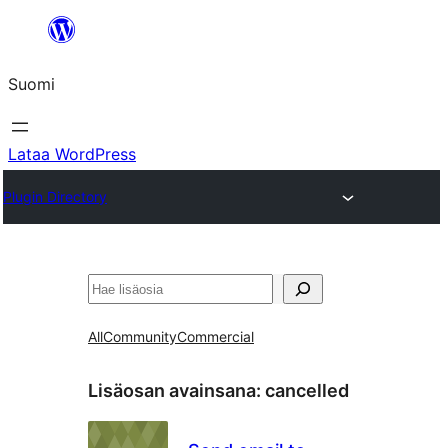
Siirry
sisältöön
Suomi
Lataa WordPress
Plugin Directory
Etsi
All
Community
Commercial
Lisäosan avainsana:
cancelled