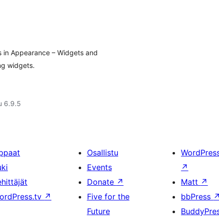
ns in Appearance – Widgets and
ng widgets.
u 6.9.5
ppaat
Osallistu
WordPres
uki
Events
↗
hittäjät
Donate
↗
Matt
↗
ordPress.tv
↗
Five for the
bbPress
Future
BuddyPre