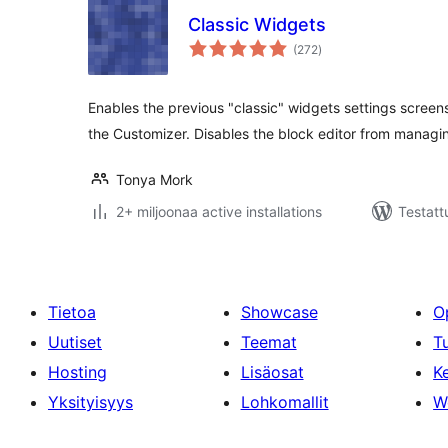
Classic Widgets
arvosanat
(272
)
yhteensä
Enables the previous "classic" widgets settings scree
the Customizer. Disables the block editor from managi
Tonya Mork
2+ miljoonaa active installations
Testatt
Tietoa
Showcase
O
Uutiset
Teemat
T
Hosting
Lisäosat
Ke
Yksityisyys
Lohkomallit
W