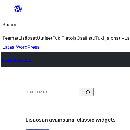
Siirry
sisältöön
Suomi
Teemat
Lisäosat
Uutiset
Tuki
Tietoja
Osallistu
Tuki ja chat
La
Lataa WordPress
Plugin Directory
Etsi
Lisäosan avainsana:
classic widgets