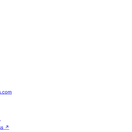
s.com
↗
ss
↗