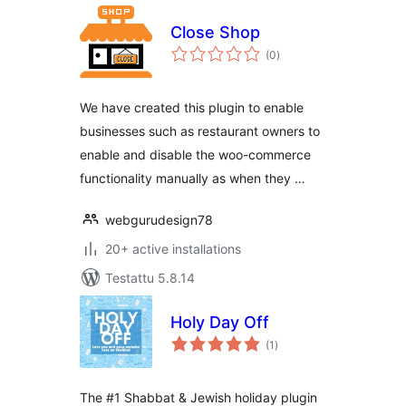
Close Shop
arvosanat
(0
)
yhteensä
We have created this plugin to enable
businesses such as restaurant owners to
enable and disable the woo-commerce
functionality manually as when they …
webgurudesign78
20+ active installations
Testattu 5.8.14
Holy Day Off
arvosanat
(1
)
yhteensä
The #1 Shabbat & Jewish holiday plugin