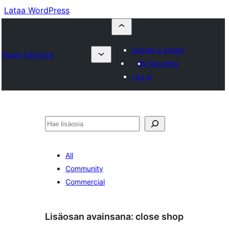
Lataa WordPress
Submit a plugin
Plugin Directory
My favorites
Log in
Etsi
All
Community
Commercial
Lisäosan avainsana:
close shop