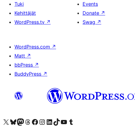
Tuki
Events
Kehittäjät
Donate
↗
WordPress.tv
↗
Swag
↗
WordPress.com
↗
Matt
↗
bbPress
↗
BuddyPress
↗
Visit our X (formerly Twitter) account
Visit our Bluesky account
Visit our Mastodon account
Visit our Threads account
Visit our Facebook page
Visit our Instagram account
Visit our LinkedIn account
Visit our TikTok account
Näytä YouTube-kanava
Visit our Tumblr account