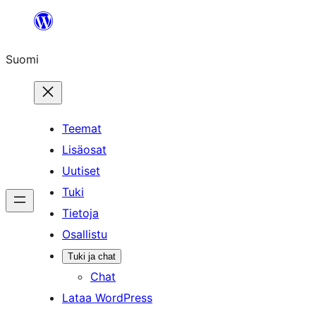
Siirry
sisältöön
Suomi
Teemat
Lisäosat
Uutiset
Tuki
Tietoja
Osallistu
Tuki ja chat
Chat
Lataa WordPress